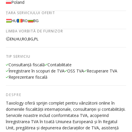
Poland
ȚARA SERVICIULUI OFERIT
HU
RO
BG
LIMBA VORBITĂ DE FURNIZOR
EN,
HU,
RO,
BG,
PL
TIP SERVICIU
Consultanță fiscală
Contabilitate
Înregistrare în scopuri de TVA
OSS TVA
Recuperare TVA
Reprezentare fiscală
DESPRE
Taxology oferă sprijin complet pentru vânzătorii online în
domeniile fiscalității internaționale, consultanței și contabilității.
Serviciile noastre includ conformitatea TVA, acoperind
înregistrarea TVA în toată Uniunea Europeană și în Regatul
Unit, pregătirea și depunerea declarațiilor de TVA, asistență