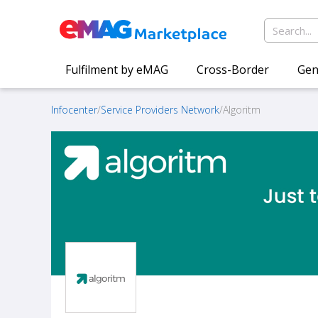
Fulfilment by eMAG
Cross-Border
Gen
Infocenter
/
Service Providers Network
/
Algoritm