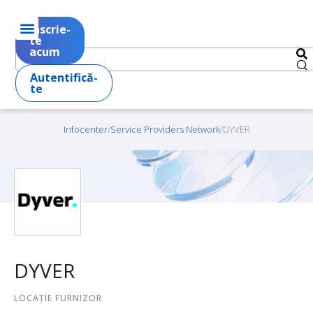
Înscrie-
te
acum
Autentifică-
te
Infocenter
/
Service Providers Network
/
DYVER
DYVER
LOCAŢIE FURNIZOR