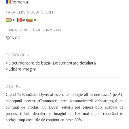
Romania
ȚARA SERVICIULUI OFERIT
HU
RO
BG
LIMBA VORBITĂ DE FURNIZOR
EN,
RO
TIP SERVICIU
Documentare de bază
Documentare detaliată
Editare imagini
DESPRE
Creată în România, Dyver.ai este o tehnologie all-in-one bazată pe AI,
concepută pentru eCommerce, care automatizează onboardingul de
conținut de produs. Cu Dyver, sellerii pot genera bulk atribute de
produs, titluri, descrieri și imagini de 10x mai rapid, reducând în
același timp costurile de conținut cu peste 60%.