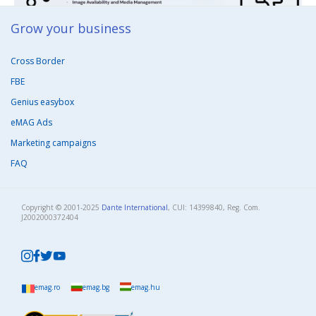
Grow your business​
Cross Border
FBE
Genius easybox
eMAG Ads
Marketing campaigns
FAQ
Copyright © 2001-2025
Dante International
, CUI: 14399840, Reg. Com.
J2002000372404​
emag.ro
emag.bg
emag.hu