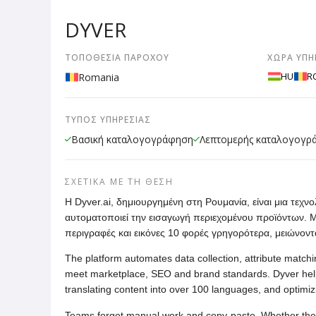
DYVER
ΤΟΠΟΘΕΣΊΑ ΠΑΡΌΧΟΥ
ΧΏΡΑ ΥΠΗ
HU
R
Romania
ΤΎΠΟΣ ΥΠΗΡΕΣΊΑΣ
Βασική καταλογογράφηση
Λεπτομερής καταλογογρ
ΣΧΕΤΙΚΆ ΜΕ ΤΗ ΘΈΣΗ
Η Dyver.ai, δημιουργημένη στη Ρουμανία, είναι μια τεχν
αυτοματοποιεί την εισαγωγή περιεχομένου προϊόντων. Με
περιγραφές και εικόνες 10 φορές γρηγορότερα, μειώνον
The platform automates data collection, attribute matchin
meet marketplace, SEO and brand standards. Dyver help
translating content into over 100 languages, and optimi
Teams forget manual work and copy-paste. Whether the d