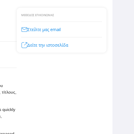
ΜΈΘΟΔΟΣ ΕΠΙΚΟΙΝΩΝΊΑΣ
Στείλτε μας email
Δείτε την ιστοσελίδα
ου
 τίτλους,
s quickly
,
ncreased