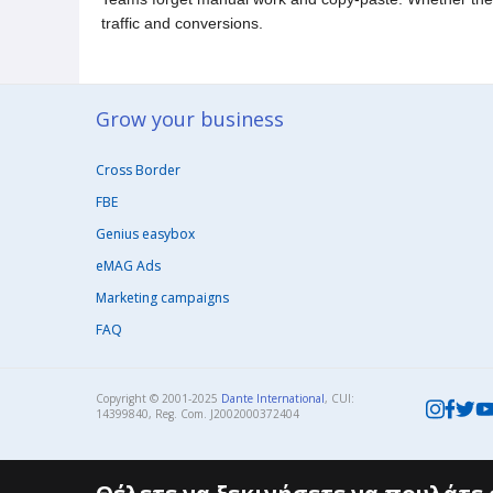
traffic and conversions.
Grow your business​
Cross Border
FBE
Genius easybox
eMAG Ads
Marketing campaigns
FAQ
Copyright © 2001-2025
Dante International
, CUI:
14399840, Reg. Com. J2002000372404​