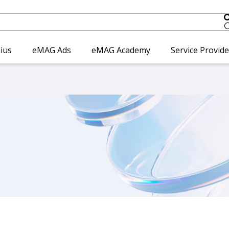
ius
eMAG Ads
eMAG Academy
Service Provid