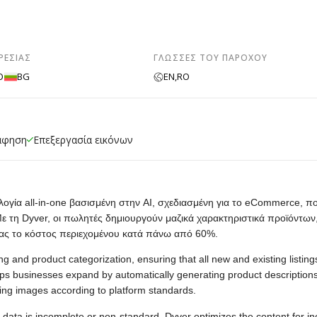
ΡΕΣΊΑΣ
ΓΛΏΣΣΕΣ ΤΟΥ ΠΑΡΌΧΟΥ
O
BG
EN,
RO
άφηση
Επεξεργασία εικόνων
ολογία all-in-one βασισμένη στην AI, σχεδιασμένη για το eCommerce, π
 τη Dyver, οι πωλητές δημιουργούν μαζικά χαρακτηριστικά προϊόντων,
τας το κόστος περιεχομένου κατά πάνω από 60%.
g and product categorization, ensuring that all new and existing listing
s businesses expand by automatically generating product descriptions
zing images according to platform standards.
ata is incomplete or non-standard, Dyver optimizes the content for i