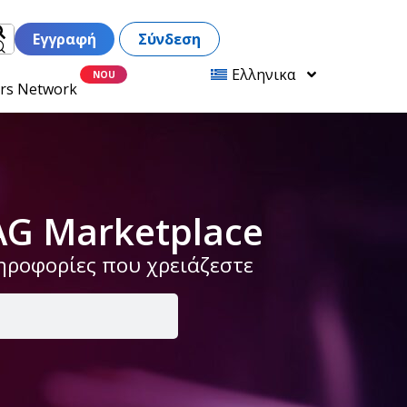
Εγγραφή
Σύνδεση
Ελληνικα
ers Network
AG Marketplace
ληροφορίες που χρειάζεστε