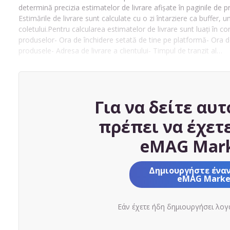
determină precizia estimatelor de livrare afișate în paginile de 
Estimările de livrare sunt calculate cu o zi întarziere ca buffer, u
coletului.Pentru calcularea estimatelor de livrare sunt luați în co
produselor- Ora de închidere setată de tine pe platformă- Ora de 
produsele- Adresa de livrare a clientului- Timpul de tranzit al…
Για να δείτε αυτ
πρέπει να έχετ
eMAG Mark
Δημιουργήστε ένα
eMAG Marke
Εάν έχετε ήδη δημιουργήσει λο