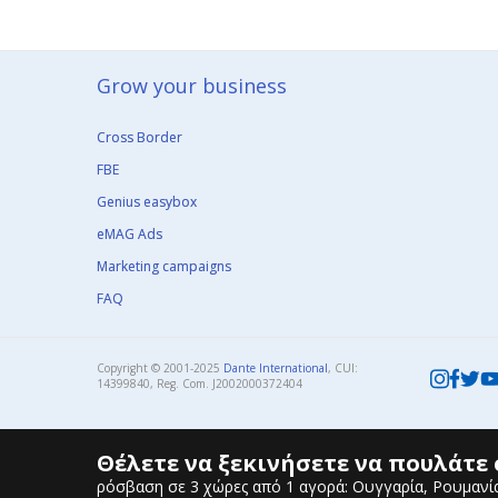
Grow your business​
Cross Border
FBE
Genius easybox
eMAG Ads
Marketing campaigns
FAQ
Copyright © 2001-2025
Dante International
, CUI:
14399840, Reg. Com. J2002000372404​
Θέλετε να ξεκινήσετε να πουλάτε
ρόσβαση σε 3 χώρες από 1 αγορά: Ουγγαρία, Ρουμανί