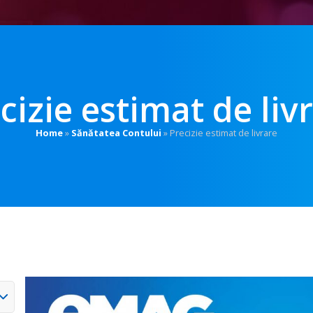
cizie estimat de liv
Home
»
Sănătatea Contului
»
Precizie estimat de livrare