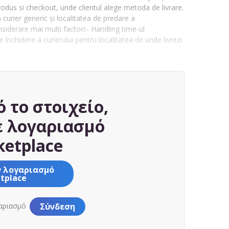
produs si checkout, unde clientul alege metoda de livrare.
n curier generic și localitatea de predare a
nsiderare mai mulți factori:- Handling time-ul
închidere a curierului pentru localitatea de unde livrezi
ό το στοιχείο,
ε λογαριασμό
etplace
ν λογαριασμό
tplace
γαριασμό
Σύνδεση