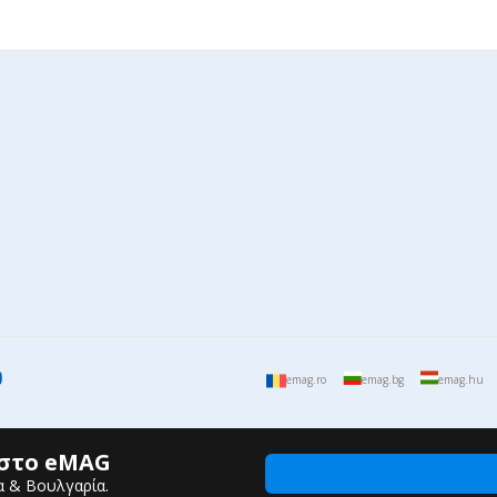
emag.ro
emag.bg
emag.hu
 στο eMAG
α & Βουλγαρία.