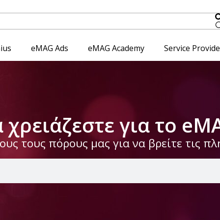
ius
eMAG Ads
eMAG Academy
Service Provid
α χρειάζεστε για το eM
υς τους πόρους μας για να βρείτε τις π