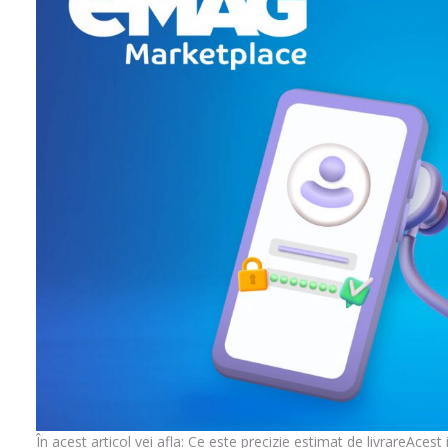
În acest articol vei afla: Ce este precizie estimat de livrareAcest