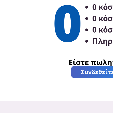
0
0 κό
0 κό
0 κό
Πληρ
Είστε πωλη
Συνδεθείτ