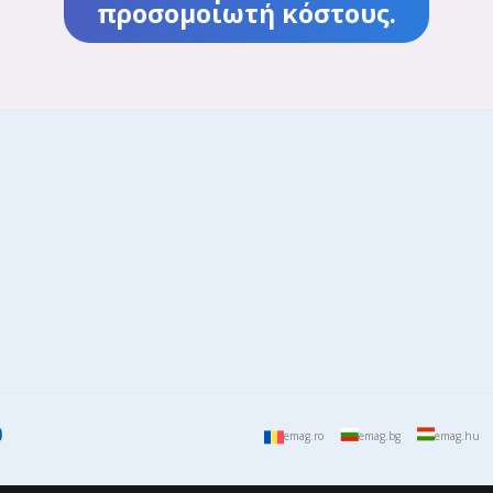
προσομοιωτή κόστους.
emag.ro
emag.bg
emag.hu