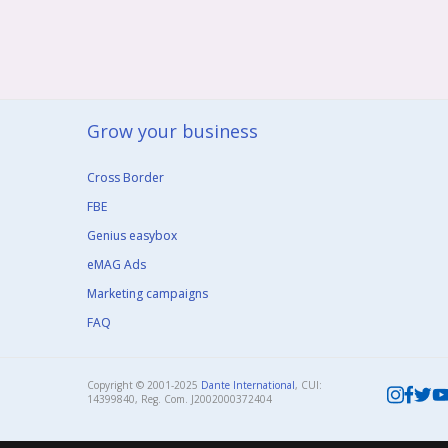
Grow your business​
Cross Border
FBE
Genius easybox
eMAG Ads
Marketing campaigns
FAQ
Copyright © 2001-2025
Dante International
, CUI:
14399840, Reg. Com. J2002000372404​