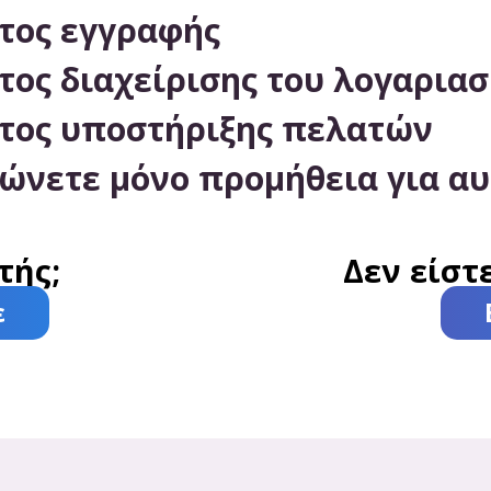
στος εγγραφής
στος διαχείρισης του λογαρι
στος υποστήριξης πελατών
ώνετε μόνο προμήθεια για αυ
τής;
Δεν είστ
ε