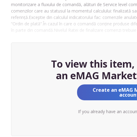
monitorizare a fluxului de comandă, alături de Service level com
comenzilor care au statusul la momentul calculului: finalizată s
referință.Exceptie din calculul indicatorului fac: comenzile anul
“Ordin de plată”.În cazul în care o comandă conține produse dife
în parte din comandă.Nivelul Ratei de finalizare comenzi trebuie
To view this item
an eMAG Market
Create an eMAG 
accoun
If you already have an accou