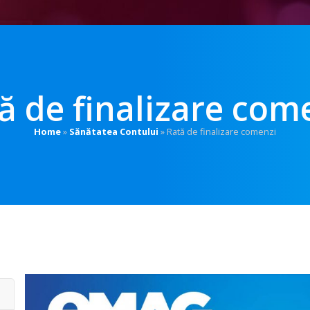
ă de finalizare com
Home
»
Sănătatea Contului
»
Rată de finalizare comenzi