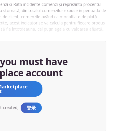
enzi și Rată incidente comenzi și reprezintă procentul
au stornată, din totalul comenzilor expuse în perioada de
ate de client, comenzile având ca modalitate de plată
rite, acest indicator se va calcula pentru fiecare produs
 să fie întotdeauna, cel puțin egală cu valoarea afișată…
, you must have
place account
Marketplace
t
nt created,
登录