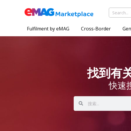
Fulfilment by eMAG
Cross-Border
Gen
找到有关 
快速