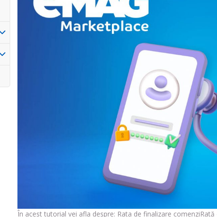
În acest tutorial vei afla despre: Rata de finalizare comenziRată 