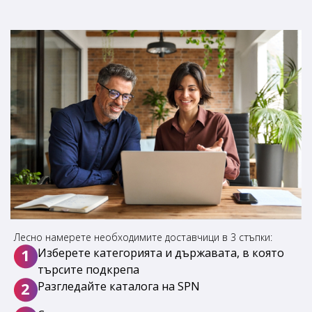
ДДС OSS
DE
Зелен данък
PL
Местни услуги за ремонт и диагностика
CN
Представител за CE
TR
Регистрация на фирма
SL
Регистрация по ДДС
HR
Сертификат за бижута за благородни метали
Счетоводство
Лесно намерете необходимите доставчици в 3 стъпки:
1
Изберете категорията и държавата, в която
търсите подкрепа
2
Разгледайте каталога на SPN