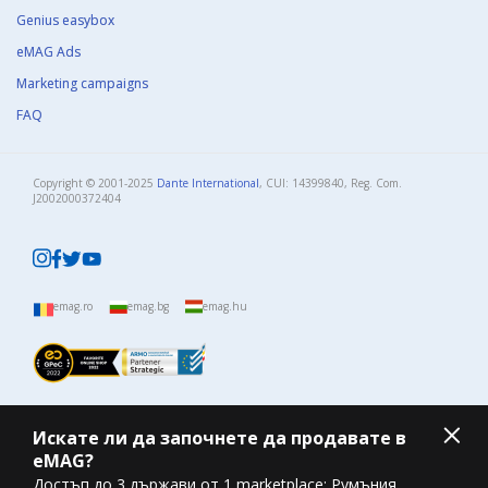
Genius easybox
eMAG Ads
Marketing campaigns
FAQ
Copyright © 2001-2025
Dante International
, CUI: 14399840, Reg. Com.
J2002000372404​
emag.ro
emag.bg
emag.hu
Искате ли да започнете да продавате в
eMAG?
Достъп до 3 държави от 1 marketplace: Румъния,