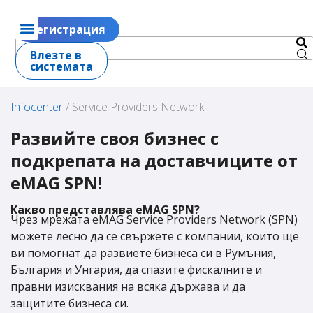
Регистрация
Влезте в
системата
Infocenter
/
Service Providers Network
Развийте своя бизнес с
подкрепата на доставчиците от
Изберете страната, в която се нуждаете от
Изберете услугата, за която се нуждаете от помощ :
Изберете от наличните опции за език по-долу:
eMAG SPN!
подкрепа:
Какво представлява eMAG SPN?
Възстановяване на ДДС
EN
RO
Чрез мрежата eMAG Service Providers Network (SPN)
можете лесно да се свържете с компании, които ще
Възстановяване на ДДС
HU
HU
ви помогнат да развиете бизнеса си в Румъния,
България и Унгария, да спазите фискалните и
Данъчни консултации
RO
BG
правни изисквания на всяка държава и да
Данъчно представителство
BG
защитите бизнеса си.