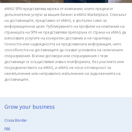
eMAG SPN представлява мрежа от компании, които предлагат
допълнителни услуги за вашия бизнес в eMAG Marketplace. Списъкът
на доставчиците, представен от eMAG, е достъпен само за
информационни цели. Публикуването на профили на компании на
страницата на SPN не представлява препоръка от страна на eMAG да
използвате услугите на конкретен доставчик и не гарантира
точността или надеждността на представената информация, нито
способността на доставчиците да спазват условията на сключените
споразумения. Всички договори или споразумения с тези
доставчици се осъществяват извън платформата, без участието или
посредничеството на eMAG, и eMAG не носи отговорност за
неизпълнение или неправилно изпълнение на задълженията на
доставчиците.
Grow your business​
Cross Border
FBE