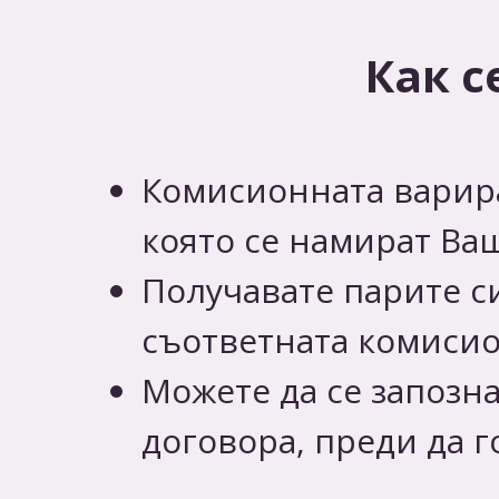
Как с
Комисионната варира
която се намират Ва
Получавате парите с
съответната комисио
Можете да се запозн
договора, преди да 