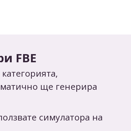
ри FBE
 категорията,
оматично ще генерира
ползвате симулатора на