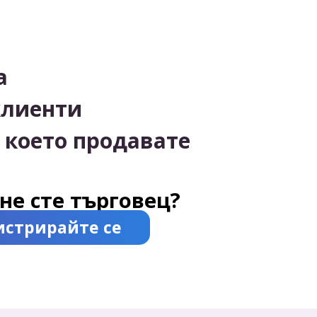
а
клиенти
 което продавате
не сте търговец?
истрирайте се