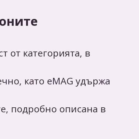
ионите
т от категорията, в
ечно, като eMAG удържа
те, подробно описана в