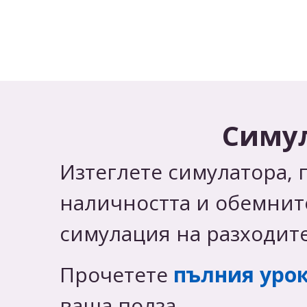
Симул
Изтеглете симулатора, 
наличността и обемнит
симулация на разходите
Прочетете
пълния уро
ваша полза.