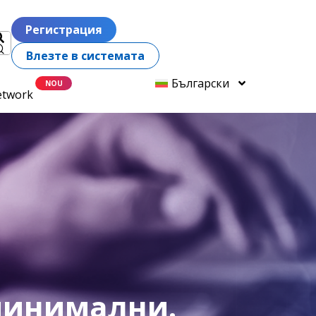
Регистрация
Влезте в системата
Български
etwork
 минимални.