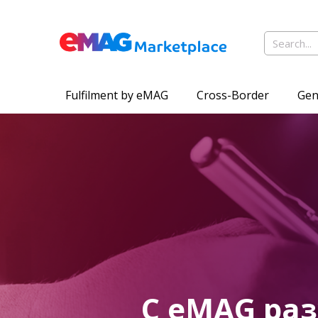
Fulfilment by eMAG
Cross-Border
Gen
С eMAG раз