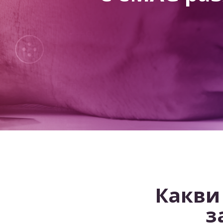
Какви 
з