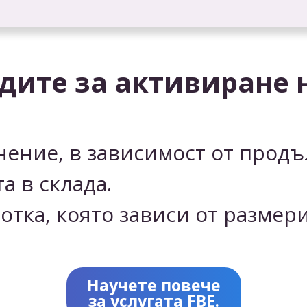
дите за активиране н
анение, в зависимост от прод
а в склада.
отка, която зависи от размери
Научете повече
за услугата FBE.