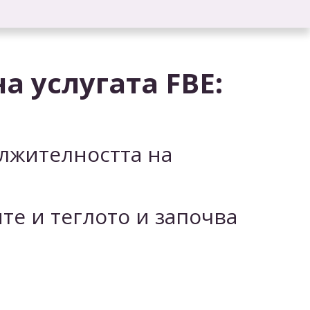
а услугата FBE:
ължителността на
те и теглото и започва