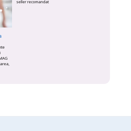
seller recomandat
a
nte
i
eMAG
carea,