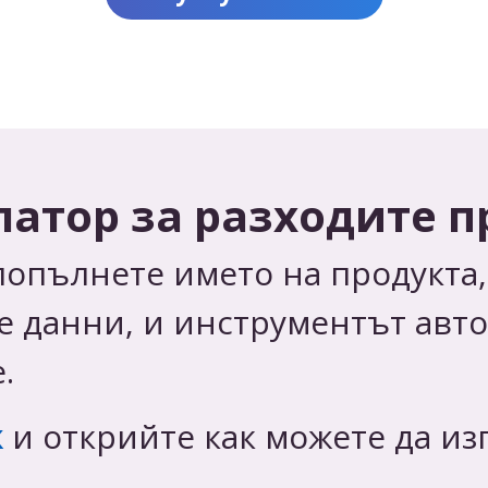
атор за разходите п
попълнете името на продукта,
е данни, и инструментът авт
.
к
и открийте как можете да из