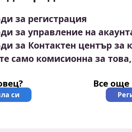
оди за регистрация
оди за управление на акаунт
оди за Контактен център за 
е само комисионна за това,
овец?
Все още 
ла си
Рег