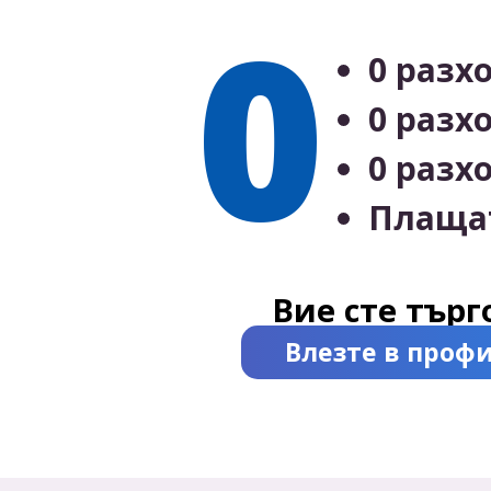
0
0 разх
0 разх
0 разх
Плащат
Вие сте търг
Влезте в профи