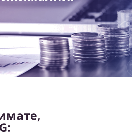
 имате,
G: