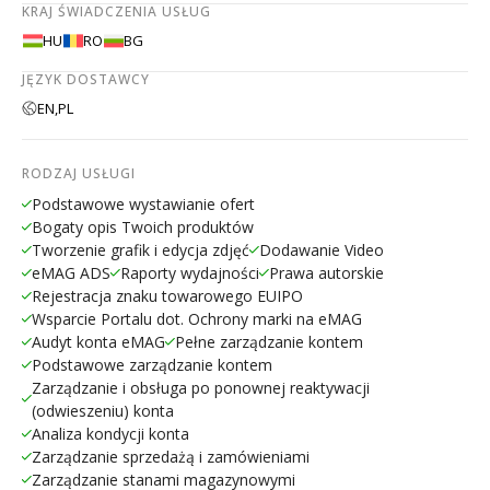
KRAJ ŚWIADCZENIA USŁUG
HU
RO
BG
JĘZYK DOSTAWCY
EN,
PL
RODZAJ USŁUGI
Podstawowe wystawianie ofert
Bogaty opis Twoich produktów
Tworzenie grafik i edycja zdjęć
Dodawanie Video
eMAG ADS
Raporty wydajności
Prawa autorskie
Rejestracja znaku towarowego EUIPO
Wsparcie Portalu dot. Ochrony marki na eMAG
Audyt konta eMAG
Pełne zarządzanie kontem
Podstawowe zarządzanie kontem
Zarządzanie i obsługa po ponownej reaktywacji
(odwieszeniu) konta
Analiza kondycji konta
Zarządzanie sprzedażą i zamówieniami
Zarządzanie stanami magazynowymi