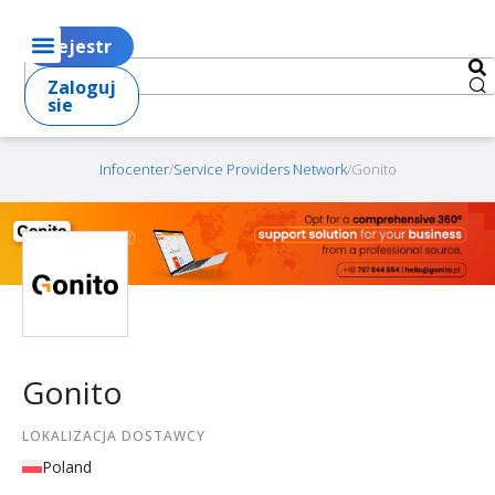
Rejestr
Zaloguj
sie
Infocenter
/
Service Providers Network
/
Gonito
Gonito
LOKALIZACJA DOSTAWCY
Poland