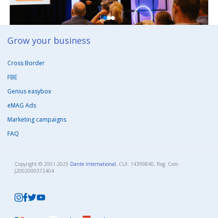
Grow your business​
Cross Border
FBE
Genius easybox
eMAG Ads
Marketing campaigns
FAQ
Copyright © 2001-2025
Dante International
, CUI: 14399840, Reg. Com.
J2002000372404​