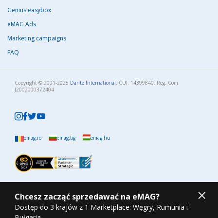
Genius easybox
eMAG Ads
Marketing campaigns
FAQ
Copyright © 2001-2025
Dante International
, CUI: 14399840, Reg. Com.
J2002000372404​
emag.ro
emag.bg
emag.hu
Informacje kontaktowe
Skontaktuj się z nami telefonicznie
Chcesz zacząć sprzedawać na eMAG?
Wyślij do nas e-mail
Dostęp do 3 krajów z 1 Marketplace: Węgry, Rumunia i
Bułgaria.