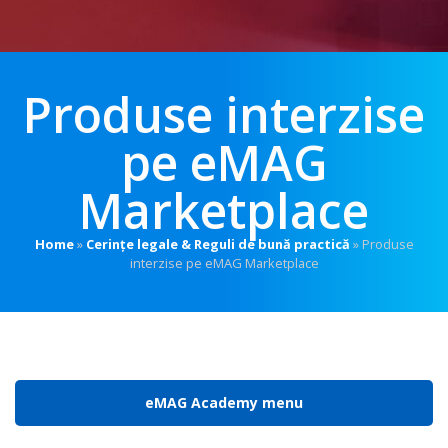
Produse interzise
pe eMAG
Marketplace
Home
»
Cerințe legale & Reguli de bună practică
»
Produse
interzise pe eMAG Marketplace
eMAG Academy menu