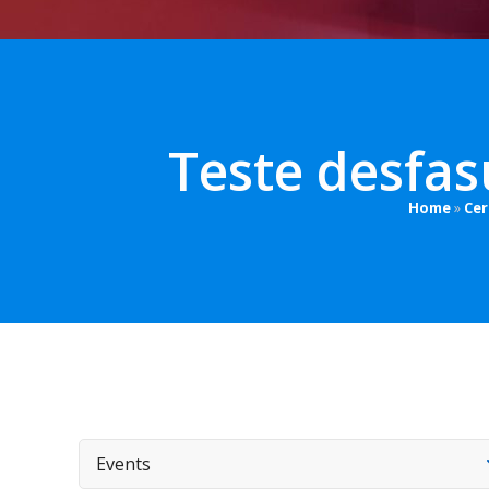
Teste desfas
Home
»
Cer
Events