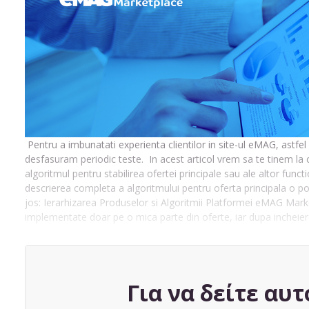
Pentru a imbunatati experienta clientilor in site-ul eMAG, astfel 
desfasuram periodic teste. In acest articol vrem sa te tinem la 
algoritmul pentru stabilirea ofertei principale sau ale altor func
descrierea completa a algoritmului pentru oferta principala o po
jos: Ierarhizarea Produselor si Algoritmii Platformei eMAG Marke
implementate doar pe o mica parte din oferte, iar dupa incheiere
Για να δείτε αυτ