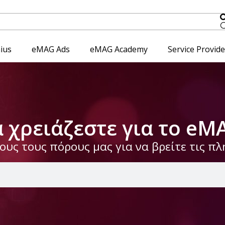
ius
eMAG Ads
eMAG Academy
Service Provid
α χρειάζεστε για το eM
υς τους πόρους μας για να βρείτε τις π