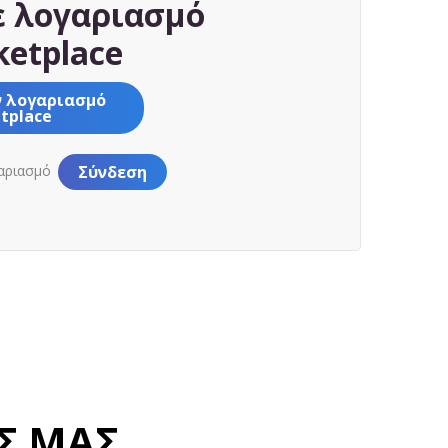
ε λογαριασμό
etplace
ν λογαριασμό
tplace
γαριασμό
Σύνδεση
Σ ΜΑΣ