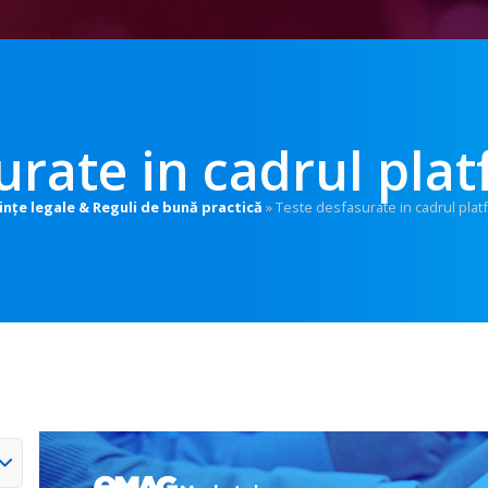
urate in cadrul pl
ințe legale & Reguli de bună practică
»
Teste desfasurate in cadrul pla