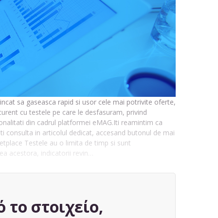
incat sa gaseasca rapid si usor cele mai potrivite oferte,
curent cu testele pe care le desfasuram, privind
tionalitati din cadrul platformei eMAG.Iti reamintim ca
ti consulta in articolul dedicat, accesand butonul de mai
tplace Testele au o limita de timp si sunt
a acestora, indicatorii revin…
ό το στοιχείο,