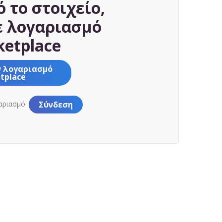
ό το στοιχείο,
ε λογαριασμό
etplace
ν λογαριασμό
tplace
γαριασμό
Σύνδεση