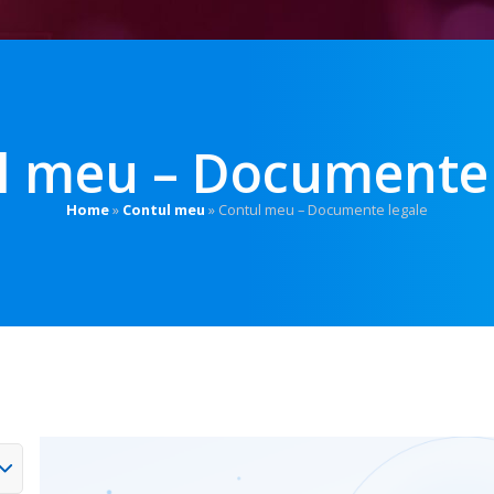
l meu – Documente 
Home
»
Contul meu
»
Contul meu – Documente legale