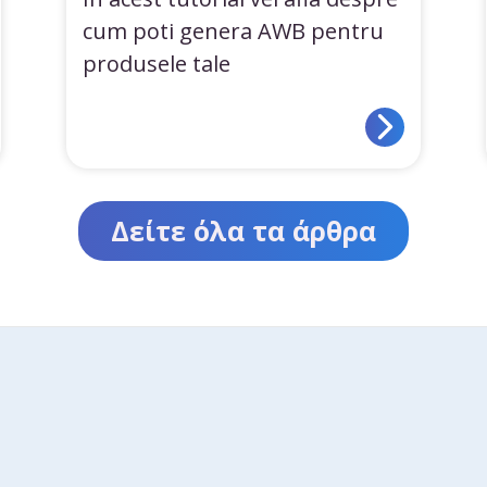
cum poti genera AWB pentru
produsele tale
Δείτε όλα τα άρθρα