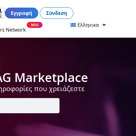
Εγγραφή
Σύνδεση
Ελληνικα
ers Network
AG Marketplace
ληροφορίες που χρειάζεστε