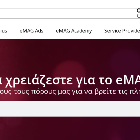
ius
eMAG Ads
eMAG Academy
Service Provid
α χρειάζεστε για το eM
υς τους πόρους μας για να βρείτε τις π