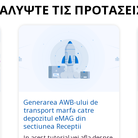
ΑΛΥΨΤΕ ΤΙΣ ΠΡΟΤΑΣΕΙ
Generarea AWB-ului de
transport marfa catre
depozitul eMAG din
sectiunea Receptii
In acest tutorial vei afla despre