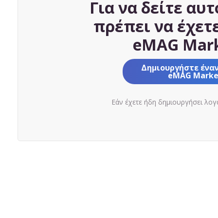
Για να δείτε αυτ
πρέπει να έχετ
eMAG Mark
Δημιουργήστε ένα
eMAG Marke
Εάν έχετε ήδη δημιουργήσει λο