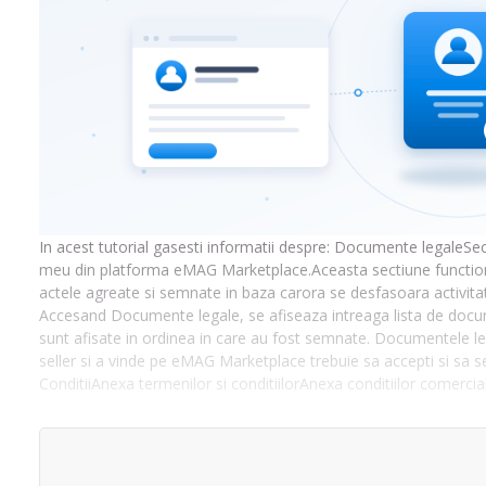
In acest tutorial gasesti informatii despre: Documente legaleS
meu din platforma eMAG Marketplace.Aceasta sectiune functionea
actele agreate si semnate in baza carora se desfasoara activit
Accesand Documente legale, se afiseaza intreaga lista de docum
sunt afisate in ordinea in care au fost semnate. Documentele le
seller si a vinde pe eMAG Marketplace trebuie sa accepti si sa
ConditiiAnexa termenilor si conditiilorAnexa conditiilor comerc