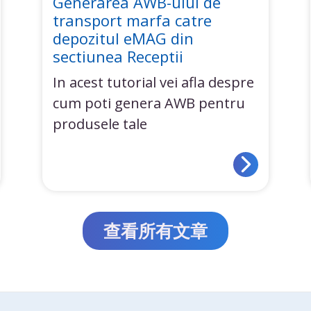
Generarea AWB-ului de
transport marfa catre
depozitul eMAG din
sectiunea Receptii
In acest tutorial vei afla despre
cum poti genera AWB pentru
produsele tale
查看所有文章