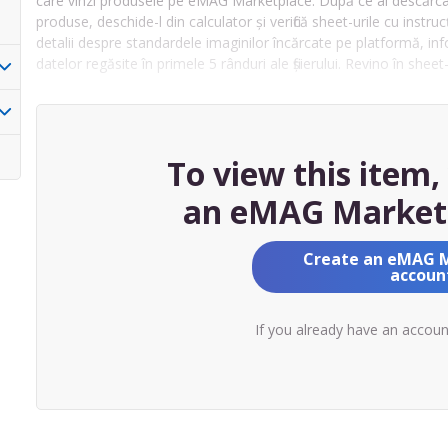
care vinzi produsele pe eMAG Marketplace. După ce ai descărcat 
produse, deschide-l din calculator și verifică sheet-urile cu instruc
detalii despre standardele imaginilor încărcate pe platformă, infor
datelor regăsite în primele 5 rânduri ale fișierului. Revino în sh
To view this item
an eMAG Market
Create an eMAG 
accoun
If you already have an accou