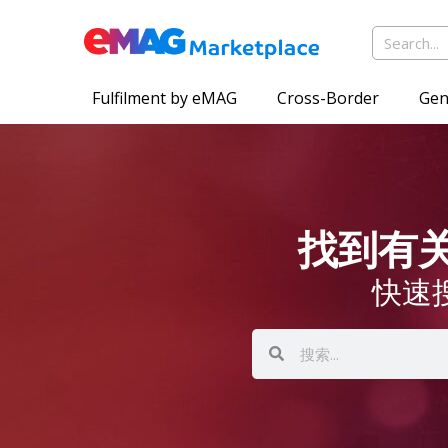
Fulfilment by eMAG
Cross-Border
Gen
找到有关 
快速