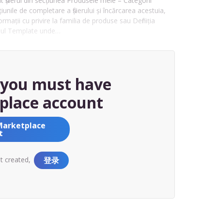
fișierul din secțiunea Produsele mele – Categorii
țiunile de completare a fișierului și încărcarea acestuia,
mații cu privire la familia de produse sau Definiția
eet-ul Template unde…
, you must have
place account
Marketplace
t
nt created,
登录