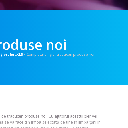
roduse noi
șierului .XLS
»
Completare fișier traduceri produse noi
de traduceri produse noi. Cu ajutorul acestui fișier vei
se va face din limba selectată de tine în limba țării în