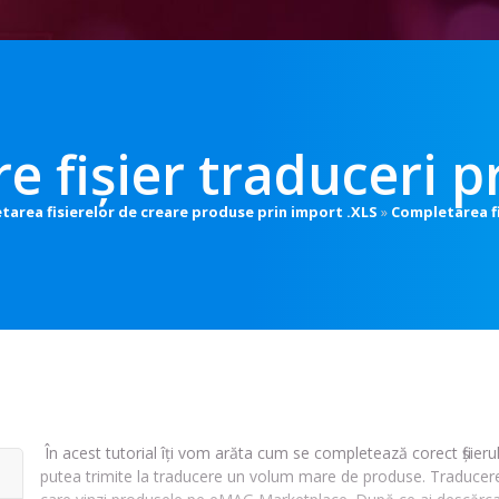
e fișier traduceri p
tarea fisierelor de creare produse prin import .XLS
»
Completarea fi
În acest tutorial îți vom arăta cum se completează corect fișierul 
putea trimite la traducere un volum mare de produse. Traducerea 