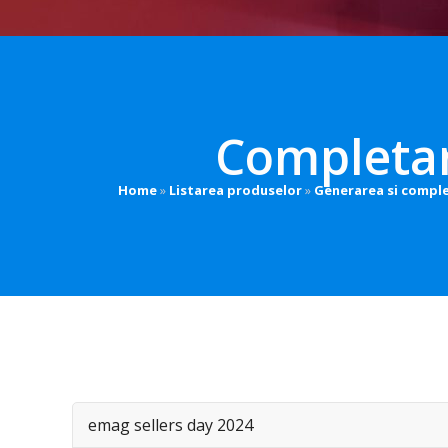
Completar
Home
»
Listarea produselor
»
Generarea si comple
emag sellers day 2024