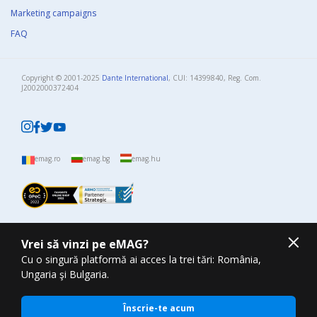
Marketing campaigns
FAQ
Copyright © 2001-2025
Dante International
, CUI: 14399840, Reg. Com.
J2002000372404​
emag.ro
emag.bg
emag.hu
Vrei să vinzi pe eMAG?
Cu o singură platformă ai acces la trei tări: România,
Ungaria şi Bulgaria.
Înscrie-te acum