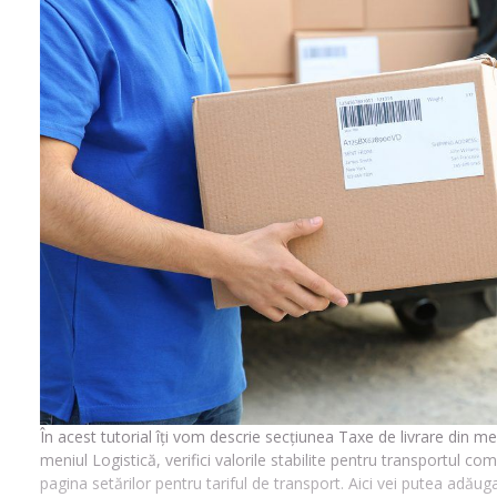
În acest tutorial îți vom descrie secțiunea Taxe de livrare din men
meniul Logistică, verifici valorile stabilite pentru transportul c
pagina setărilor pentru tariful de transport. Aici vei putea adă