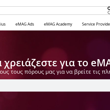
ius
eMAG Ads
eMAG Academy
Service Provid
α χρειάζεστε για το eM
υς τους πόρους μας για να βρείτε τις π