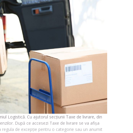
iul Logistică. Cu ajutorul secțiunii Taxe de livrare, din
omenzilor. După ce accesezi Taxe de livrare se va afișa
uga regula de excepție pentru o categorie sau un anumit