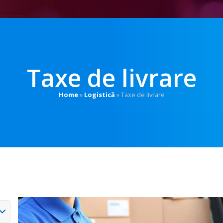
Taxe de livrare
Home
»
Logistică
»
Taxe de livrare