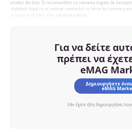
produs din listă. Îți recomandăm ca valoarea regulei de excepție
stabilești după ce ai semnat contractul cu firma de curierar parte
acesta vei ști care este valoarea optimă,…
Για να δείτε αυτ
πρέπει να έχετ
eMAG Mark
Δημιουργήστε ένα
eMAG Marke
Εάν έχετε ήδη δημιουργήσει λο