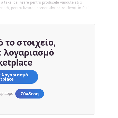
 a taxei de livrare pentru produsele vândute să o
neră, pentru livrarea comenzilor către clienți. În felul
ό το στοιχείο,
ε λογαριασμό
etplace
ν λογαριασμό
tplace
γαριασμό
Σύνδεση