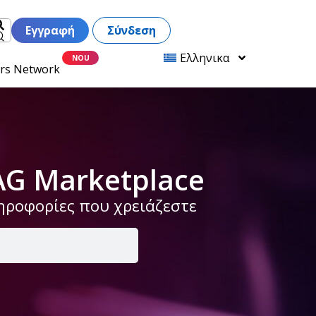
Εγγραφή
Σύνδεση
Ελληνικα
ers Network
AG Marketplace
ληροφορίες που χρειάζεστε