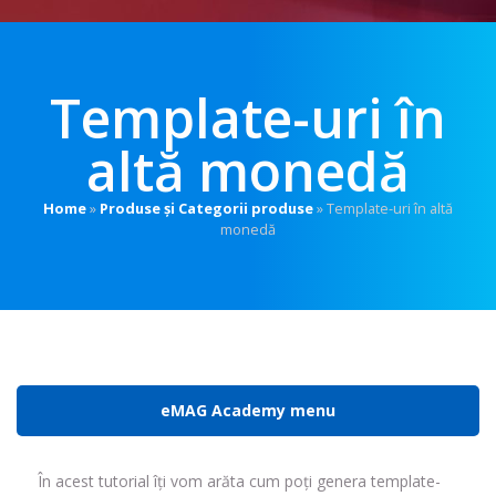
Template-uri în
altă monedă
Home
»
Produse și Categorii produse
»
Template-uri în altă
monedă
eMAG Academy menu
În acest tutorial îți vom arăta cum poți genera template-