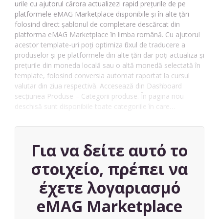
urile cu ajutorul cărora actualizezi rapid prețurile de pe
platformele eMAG Marketplace disponibile și în alte țări
folosind direct șablonul de completare descărcat din
platforma eMAG Marketplace în limba română. Cu ajutorul
acestor template-uri poți optimiza fluxul de traducere a
produselor și pe platformele din alte țări dar poți actualiza și
prețurile din moneda locală sau o altă monedă selectată în
template, folosind conversia automat raportat la cursul
valutar din ziua respectivă. Accesează din Dashboard
secțiunea Produse – Categorii produse. În pagina nou
deschisă sunt disponibile toate categoriile în care…
Για να δείτε αυτό το
στοιχείο, πρέπει να
έχετε λογαριασμό
eMAG Marketplace