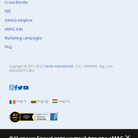
Cross Border
FBE
Genius easybox
eMAG Ads
Marketing campaigns
FAQ
Copyright © 2001-2025
Dante International
, CUI: 14399840, Reg. Com.
J2002000372404​
emag.ro
emag.bg
emag.hu