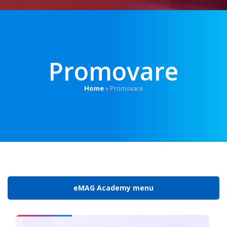
Promovare
Home
»
Promovare
eMAG Academy menu