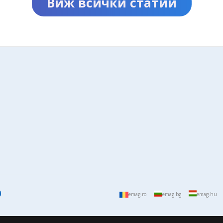
Виж всички статии
emag.ro
emag.bg
emag.hu