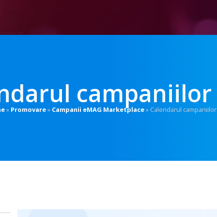
ndarul campaniilor
e
»
Promovare
»
Campanii eMAG Marketplace
»
Calendarul campaniilor