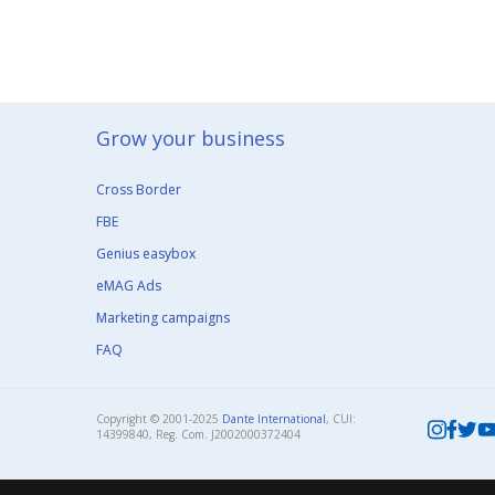
Grow your business​
Cross Border
FBE
Genius easybox
eMAG Ads
Marketing campaigns
FAQ
Copyright © 2001-2025
Dante International
, CUI:
14399840, Reg. Com. J2002000372404​