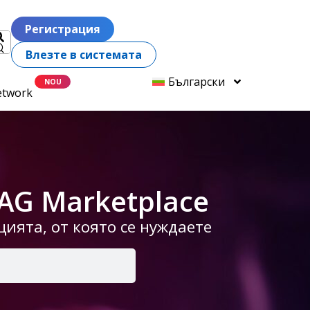
Регистрация
Влезте в системата
Български
etwork
AG Marketplace
ията, от която се нуждаете