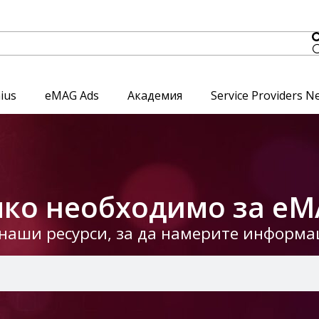
ius
eMAG Ads
Академия
Service Providers N
ко необходимо за eM
наши ресурси, за да намерите информац