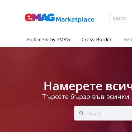
Fulfilment by eMAG
Cross-Border
Gen
Намерете всич
Търсете бързо във всички 