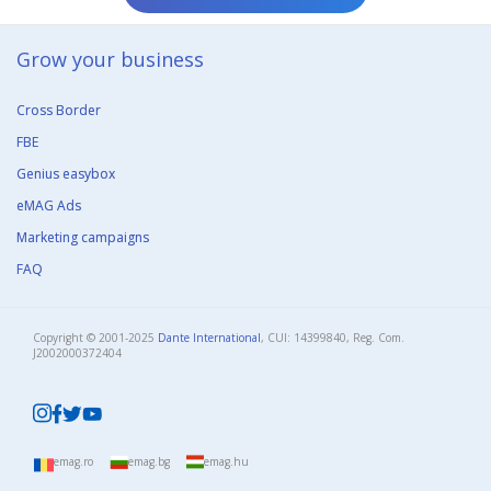
Grow your business​
Cross Border
FBE
Genius easybox
eMAG Ads
Marketing campaigns
FAQ
Copyright © 2001-2025
Dante International
, CUI: 14399840, Reg. Com.
J2002000372404​
emag.ro
emag.bg
emag.hu