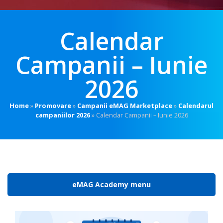
Calendar
Campanii – Iunie
2026
Home
»
Promovare
»
Campanii eMAG Marketplace
»
Calendarul
campaniilor 2026
»
Calendar Campanii – Iunie 2026
eMAG Academy menu