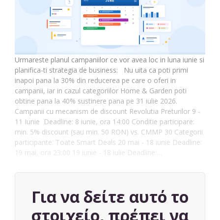
Urmareste planul campaniilor ce vor avea loc in luna iunie si
planifica-ti strategia de business: Nu uita ca poti primi
inapoi pana la 30% din reducerea pe care o oferi in
campanii, iar in cazul categoriilor Home & Garden poti
obtine pana la 40% sustinere pana pe 31 iulie 2026.
Campanii cu mecanism de discount Revolutia Preturilor 9 -
11 Iunie Deadline: 8 iunie, ora 14:00 Conditie participare:
min. 5% discount (sau min. 50 RON) vs. CMMP 30 Categorii
participante: Toate Smart Deals 20 mai - 18 iunie Deadline:
19 mai, ora 23:00 19 iunie - 18 iulie Deadline:…
Για να δείτε αυτό το
στοιχείο, πρέπει να