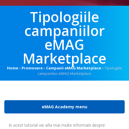
Tipologiile
campaniilor
eMAG
Marketplace
Home
»
Promovare
»
Campanii eMAG Marketplace
»
Tipologiile
campaniilor eMAG Marketplace
eMAG Academy menu
In acest tutorial vei afla mai multe informatii despre: