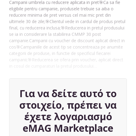
Campanii umbrela cu reducere aplicata in pret🎯Ca sa fie
eligibile pentru campanie, produsele trebuie sa aiba o
reducere minima de pret versus cel mai mic pret din
ultimele 30 de zile;🎯Clientul vede in cardul de produs pretul
final, cu reducerea inclusa;🎯Reducerea in pretul produsului
se ia in considerare la stabilirea CMMP 30 post
campanie.Campanii cu voucher de discount aplicat direct in
cos🎯Campaniile de acest tip se concentreaza pe anumite
categorii de produse, in functie de specificul fiecarei
campanii;🎯Reducerea se ofera prin voucher, aplicat direct
in cosul de cumparaturi la pretul produsului…
Για να δείτε αυτό το
στοιχείο, πρέπει να
έχετε λογαριασμό
eMAG Marketplace