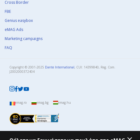
Cross Border
FBE
Genius easybox
eMAG Ads
Marketing campaigns
FAQ
Copyright © 2001-2025
Dante International
, CUI: 14399840, Reg. Com.
J2002000372404​
emag.ro
emag.bg
emag.hu