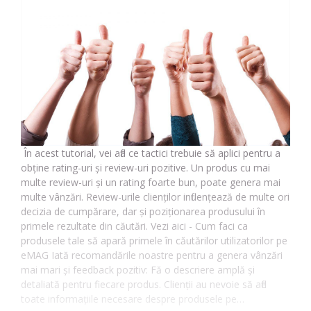
În acest tutorial, vei afla ce tactici trebuie să aplici pentru a
obține rating-uri și review-uri pozitive. Un produs cu mai
multe review-uri și un rating foarte bun, poate genera mai
multe vânzări. Review-urile clienților influențează de multe ori
decizia de cumpărare, dar și poziționarea produsului în
primele rezultate din căutări. Vezi aici - Cum faci ca
produsele tale să apară primele în căutărilor utilizatorilor pe
eMAG Iată recomandările noastre pentru a genera vânzări
mai mari și feedback pozitiv: Fă o descriere amplă și
detaliată pentru fiecare produs. Clienții au nevoie să afle
toate informațiile necesare despre produsele pe…