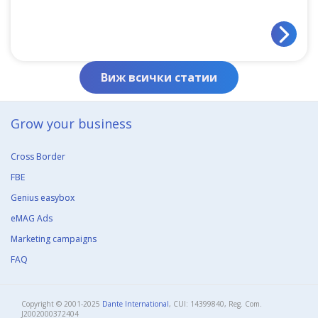
Виж всички статии
Grow your business​
Cross Border
FBE
Genius easybox
eMAG Ads
Marketing campaigns
FAQ
Copyright © 2001-2025
Dante International
, CUI: 14399840, Reg. Com.
J2002000372404​