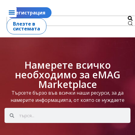
Регистрация
Влезте в
системата
Намерете всичко
необходимо за eMAG
Marketplace
Търсете бързо във всички наши ресурси, за да
намерите информацията, от която се нуждаете