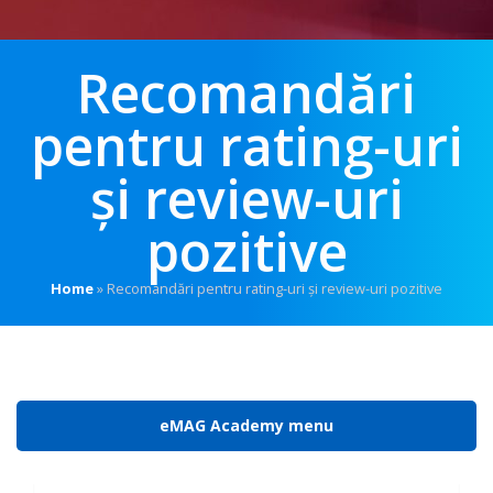
Recomandări
pentru rating-uri
și review-uri
pozitive
Home
»
Recomandări pentru rating-uri și review-uri pozitive
eMAG Academy menu