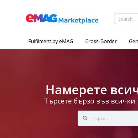
Fulfilment by eMAG
Cross-Border
Gen
Намерете всич
Търсете бързо във всички 