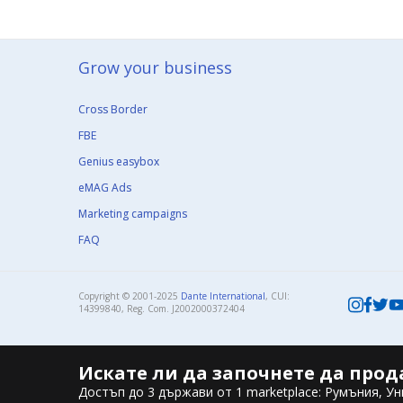
Grow your business​
Cross Border
FBE
Genius easybox
eMAG Ads
Marketing campaigns
FAQ
Copyright © 2001-2025
Dante International
, CUI:
14399840, Reg. Com. J2002000372404​
Искате ли да започнете да прод
Достъп до 3 държави от 1 marketplace: Румъния, Ун