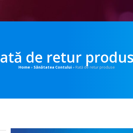
ată de retur produ
Home
»
Sănătatea Contului
»
Rată de retur produse