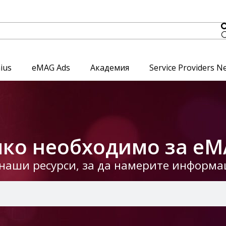
ius
eMAG Ads
Академия
Service Providers N
ко необходимо за eM
наши ресурси, за да намерите информац