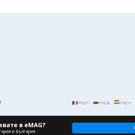
emag.ro
emag.bg
emag.hu
авате в eMAG?
гария и България.