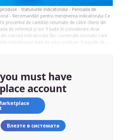
 produse - Statusurile indicatorului - Perioada de
catorul - Recomandări pentru menținerea indicatorului Ce
 procentul de cantități returnate de către clienți din
oada de referință și vor fi luate în considerare doar
din calculul indicatorului fac: comenzile stornate care
urile indicatorului Rata de retur produse: Pragurile de…
, you must have
place account
Marketplace
t
Влезте в системата