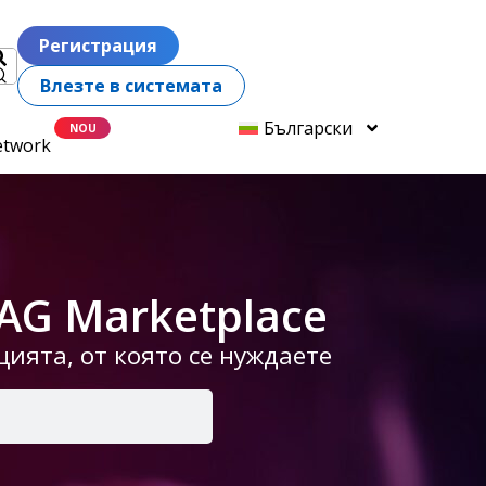
Регистрация
Влезте в системата
Български
etwork
AG Marketplace
ията, от която се нуждаете