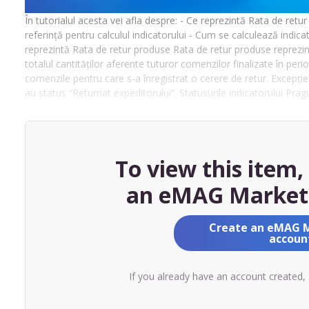
În tutorialul acesta vei afla despre: - Ce reprezintă Rata de retur
referință pentru calculul indicatorului - Cum se calculează indi
reprezintă Rata de retur produse Rata de retur produse reprezintă
totalul cantităților aferente tuturor comenzilor finalizate în peri
comenzile pentru care s-a înregistrat o cerere de retur. Excepție 
au status “Returnat expeditorului”. Statusurile indicatorului Prag
To view this item
an eMAG Market
Create an eMAG 
accoun
If you already have an account created,