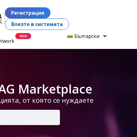
Регистрация
Влезте в системата
Български
etwork
AG Marketplace
ията, от която се нуждаете