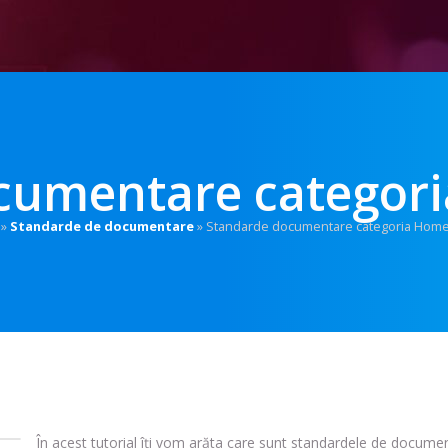
cumentare catego
»
Standarde de documentare
»
Standarde documentare categoria Hom
În acest tutorial îți vom arăta care sunt standardele de docum