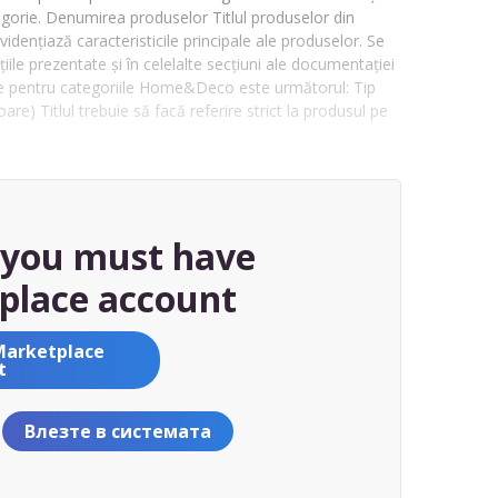
orie. Denumirea produselor Titlul produselor din
dențiază caracteristicile principale ale produselor. Se
iile prezentate și în celelalte secțiuni ale documentației
mire pentru categoriile Home&Deco este următorul: Tip
e) Titlul trebuie să facă referire strict la produsul pe
, you must have
place account
Marketplace
t
Влезте в системата