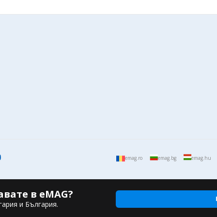
emag.ro
emag.bg
emag.hu
авате в eMAG?
гария и България.