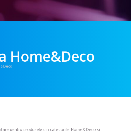
ria Home&Deco
e&Deco
entare pentru produsele din categoriile Home&Deco și