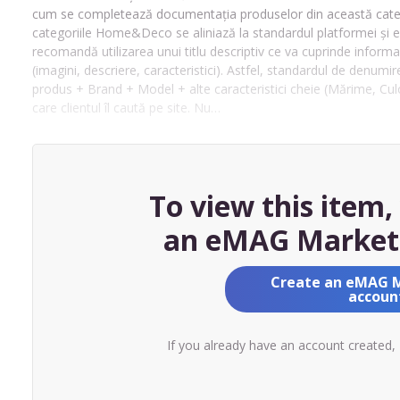
cum se completează documentația produselor din această categ
categoriile Home&Deco se aliniază la standardul platformei și evi
recomandă utilizarea unui titlu descriptiv ce va cuprinde informaț
(imagini, descriere, caracteristici). Astfel, standardul de denu
produs + Brand + Model + alte caracteristici cheie (Mărime, Culoar
care clientul îl caută pe site. Nu…
To view this item
an eMAG Market
Create an eMAG 
accoun
If you already have an account created,