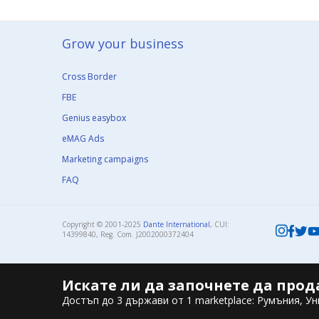
Grow your business​
Cross Border
FBE
Genius easybox
eMAG Ads
Marketing campaigns
FAQ
Copyright © 2001-2025
Dante International
, CUI:
14399840, Reg. Com. J2002000372404​
Искате ли да започнете да прод
Достъп до 3 държави от 1 marketplace: Румъния, Ун