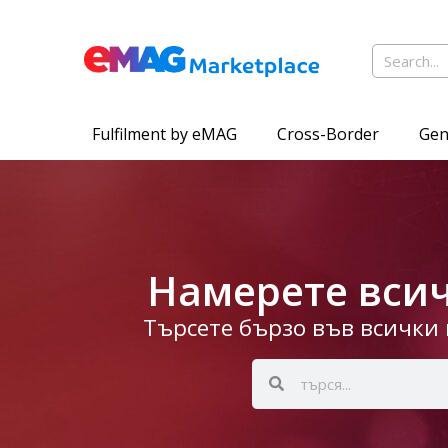
Fulfilment by eMAG
Cross-Border
Gen
Намерете всич
Търсете бързо във всички 