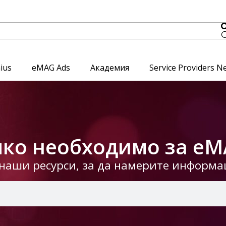
ius
eMAG Ads
Академия
Service Providers N
ко необходимо за eM
наши ресурси, за да намерите информац