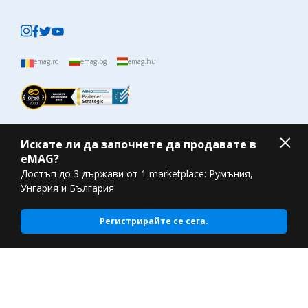
emag.ro
emag.bg
emag.hu
Искате ли да започнете да продавате в
eMAG?
Достъп до 3 държави от 1 marketplace: Румъния,
Унгария и България.
Регистрирайте се сега.