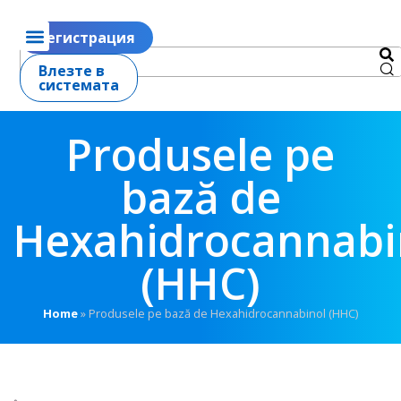
Регистрация
Влезте в
системата
Produsele pe
bază de
Hexahidrocannabi
(HHC)
Home
»
Produsele pe bază de Hexahidrocannabinol (HHC)