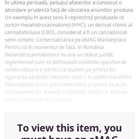
În ultima perioadă, peisajul afacerilor a cunoscut o
abordare prudentă față de vânzarea anumitor produse.
Un exemplu în acest sens îl reprezintă produsele ce
conțin Hexahidrocannabinol (HHC), un derivat chimic al
cannabidiolului (CBD), considerat a fi un cannabinoid
semi-sintetic. Comercializarea pe eMAG Marketplace
Pentru că în momentul de față, în România
Hexahidrocannabinolul nu are un statut juridic
reglementat care să definească conditiile specifice de
comercializare și pentru că punem pe primul loc
siguranța sănătății clienților nostri, în platforma eMAG
Marketplace nu se pot comercializa produse ce au în
componența lor această substanță. Astfel că, listarea
acestor produse nu mai este…
To view this item, you