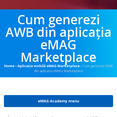
Cum generezi
AWB din aplicația
eMAG
Marketplace
Home
»
Aplicația mobilă eMAG Marketplace
»
Cum generezi AWB
din aplicația eMAG Marketplace
eMAG Academy menu