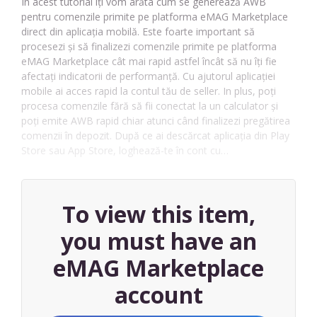
În acest tutorial îți vom arăta cum se generează AWB
pentru comenzile primite pe platforma eMAG Marketplace
direct din aplicația mobilă. Este foarte important să
procesezi și să finalizezi comenzile primite pe platforma
eMAG Marketplace cât mai rapid astfel încât să nu îți fie
afectați indicatorii de performanță. Cu ajutorul aplicației
mobile ai acces rapid la contul tău de seller. In plus, poți
procesa comenzile fără să fii conectat la un calculator și
poți emite AWB rapid chiar atunci când finalizezi pregătirea
comenzii în depozit. După ce ai descărcat aplicația din Play
Store sau App Store, loghează-te în cont cu…
To view this item,
you must have an
eMAG Marketplace
account