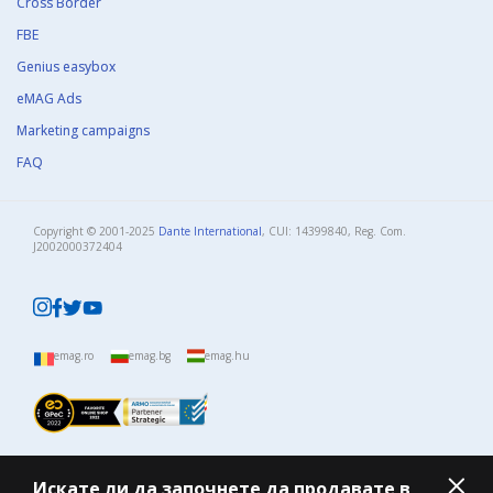
Cross Border
FBE
Genius easybox
eMAG Ads
Marketing campaigns
FAQ
Copyright © 2001-2025
Dante International
, CUI: 14399840, Reg. Com.
J2002000372404​
emag.ro
emag.bg
emag.hu
Искате ли да започнете да продавате в