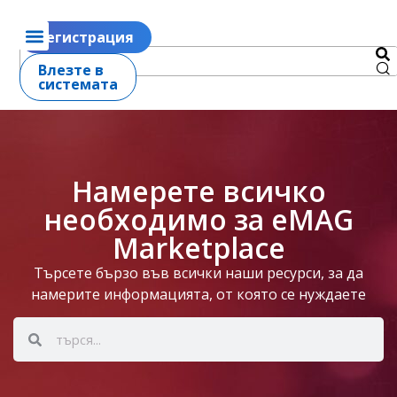
Регистрация
Влезте в
системата
Намерете всичко
необходимо за eMAG
Marketplace
Търсете бързо във всички наши ресурси, за да
намерите информацията, от която се нуждаете