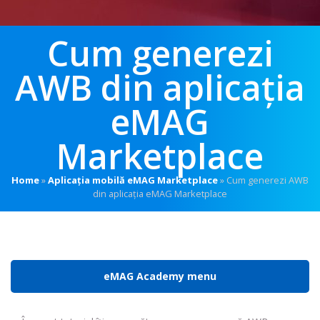
Cum generezi
AWB din aplicația
eMAG
Marketplace
Home
»
Aplicația mobilă eMAG Marketplace
»
Cum generezi AWB
din aplicația eMAG Marketplace
eMAG Academy menu