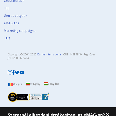
Cross Border
FBE
Genius easybox
eMAG Ads
Marketing campaigns
FAQ
Copyright © 2001-2025
Dante International
, CUI: 14399840, Reg. Com.
J2002000372404​
emag.ro
emag.bg
emag.hu
Szeretnél elkezdeni értékesíteni az eMAG-on?