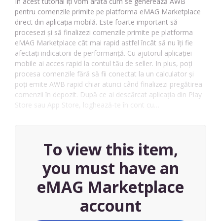
În acest tutorial îți vom arăta cum se generează AWB
pentru comenzile primite pe platforma eMAG Marketplace
direct din aplicația mobilă. Este foarte important să
procesezi și să finalizezi comenzile primite pe platforma
eMAG Marketplace cât mai rapid astfel încât să nu îți fie
afectați indicatorii de performanță. Cu ajutorul aplicației
mobile ai acces rapid la contul tău de seller. In plus, poți
procesa comenzile fără să fii conectat la un calculator și
poți emite AWB rapid chiar atunci când finalizezi pregătirea
comenzii în depozit. După ce ai descărcat aplicația din Play
Store sau App Store, loghează-te în cont cu…
To view this item,
you must have an
eMAG Marketplace
account