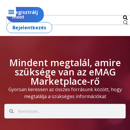
Regisztrálj
most
Bejelentkezés
Mindent megtalál, amire
szüksége van az eMAG
Marketplace-rő
Gyorsan keressen az összes forrásunk között, hogy
megtalálja a szükséges információkat