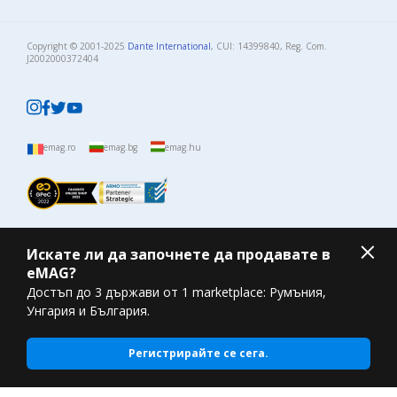
Copyright © 2001-2025
Dante International
, CUI: 14399840, Reg. Com.
J2002000372404​
emag.ro
emag.bg
emag.hu
Искате ли да започнете да продавате в
eMAG?
Достъп до 3 държави от 1 marketplace: Румъния,
Унгария и България.
Регистрирайте се сега.