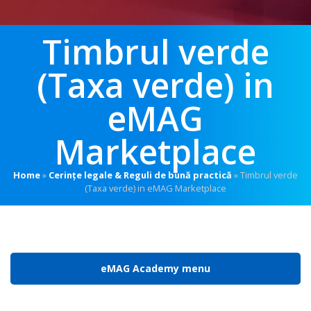
Timbrul verde
(Taxa verde) in
eMAG
Marketplace
Home
»
Cerințe legale & Reguli de bună practică
»
Timbrul verde
(Taxa verde) in eMAG Marketplace
eMAG Academy menu