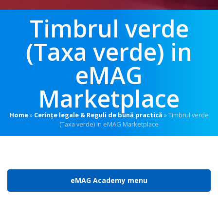
Timbrul verde
(Taxa verde) in
eMAG
Marketplace
Home
»
Cerințe legale & Reguli de bună practică
»
Timbrul verde
(Taxa verde) in eMAG Marketplace
eMAG Academy menu