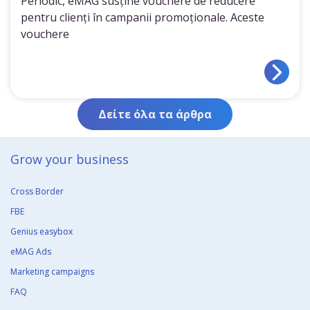
Periodic, eMAG susține vouchere de reducere
pentru clienți în campanii promoționale. Aceste
vouchere
Δείτε όλα τα άρθρα
Grow your business​
Cross Border
FBE
Genius easybox
eMAG Ads
Marketing campaigns
FAQ