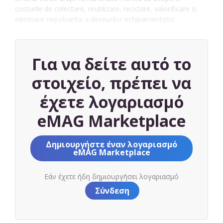
costurile de colectare, reutilizare, reciclare, valorificare si
eliminare nepoluanta a deseurilor echipamentelor…
Για να δείτε αυτό το
στοιχείο, πρέπει να
έχετε λογαριασμό
eMAG Marketplace
Δημιουργήστε έναν λογαριασμό
eMAG Marketplace
Εάν έχετε ήδη δημιουργήσει λογαριασμό
Σύνδεση