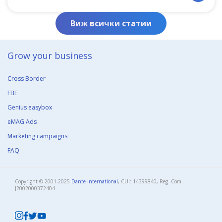
Виж всички статии
Grow your business​
Cross Border
FBE
Genius easybox
eMAG Ads
Marketing campaigns
FAQ
Copyright © 2001-2025
Dante International
, CUI: 14399840, Reg. Com.
J2002000372404​