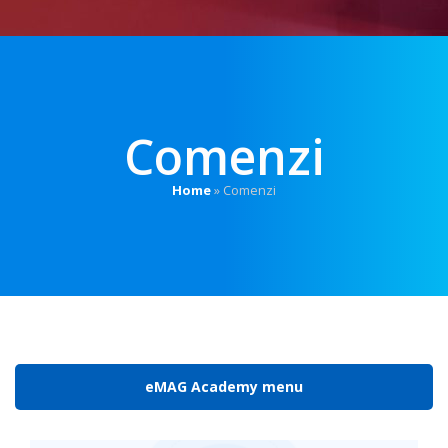
Comenzi
Home
»
Comenzi
eMAG Academy menu