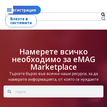
Регистрация
Влезте в
системата
Намерете всичко
необходимо за eMAG
Marketplace
Търсете бързо във всички наши ресурси, за да
намерите информацията, от която се нуждаете