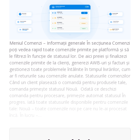
Meniul Comenzi – Informații generale În secțiunea Comenzi
poți vedea rapid toate comenzile primite pe platformă și să
le filtrezi în funcție de statusul lor. De aici preiei și finalizezi
comenzile primite de la clienți, generezi AWB-uri și facturi și
gestionezi toate problemele întâlnite în timpul livrărilor, cum
ar fi retururile sau comenzile anulate. Statusurile comenzilor
Când un client plasează o comandă pentru produsele tale,
comanda primește statusul Nouă. Odată ce deschizi
comanda pentru procesare, primește automat statusul În
progres. Iată toate statusurile disponibile pentru comenzile
tale: Nouă – toate comenzile noi pe care nu le-ai procesat
încă. În lucru –…