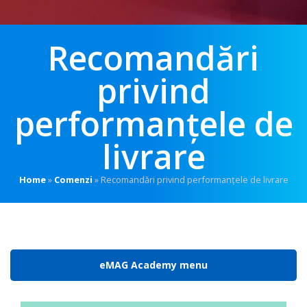
Recomandări
privind
performanțele de
livrare
Home
»
Comenzi
»
Recomandări privind performanțele de livrare
eMAG Academy menu