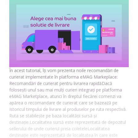
În acest tutorial, îți vom prezenta noile recomandări de
curierat implementate în platforma eMAG Markeplace:
Recomandări de curierat pentru livrarea rapidăDacă
folosești unul sau mai mulți curieri integrați pe platforma
eMAG Marketplace, atunci în dreptul fiecărei comenzi va
apărea o recomandare de curierat care se bazează pe
Istoricul timpului de livrare al produselor pe ruta respectivă.
Ruta se stabilește pe baza localității sursă și
destinație.Localitatea sursă este reprezentată de depozitul
sellerului de unde curierul preia coleteleLocalitatea
destinație este reprezentată de localitatea în care este