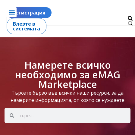
Регистрация
Влезте в
системата
Намерете всичко
необходимо за eMAG
Marketplace
Търсете бързо във всички наши ресурси, за да
намерите информацията, от която се нуждаете