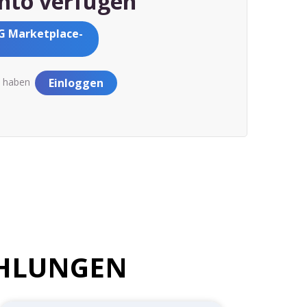
nto verfügen
AG Marketplace-
lt haben
Einloggen
EHLUNGEN