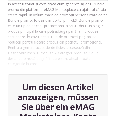
În acest tutorial îți vom arăta cum generezi fișierul Bundle
promo din platforma eMAG Marketplace cu ajutorul căruia
creezi rapid un volum mare de promoții personalizate de tip
Bundle promo, folosind importul prin XLS. Bundle promo
este un tip de pachet promoțional alcătuit dintr-un singur
produs principal la care poți adăuga până la 4 produse
secundare. În cazul acestui tip de promoții poți aplica
reduceri pentru fiecare produs din pachetul promoțional.
Pentru a genera acest tip de fișier, accesează din
Dashboard meniul Produse – Categorii produse. Se va
deschide o nouă pagină în care sunt afișate toate
categoriile la care…
Um diesen Artikel
anzuzeigen, müssen
Sie über ein eMAG