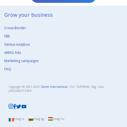
Grow your business​
Cross Border
FBE
Genius easybox
eMAG Ads
Marketing campaigns
FAQ
Copyright © 2001-2025
Dante International
, CUI: 14399840, Reg. Com.
J2002000372404​
emag.ro
emag.bg
emag.hu