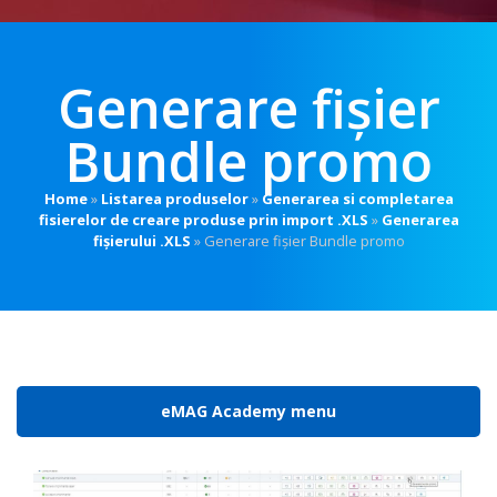
Generare fișier
Bundle promo
Home
»
Listarea produselor
»
Generarea si completarea
fisierelor de creare produse prin import .XLS
»
Generarea
fișierului .XLS
»
Generare fișier Bundle promo
eMAG Academy menu