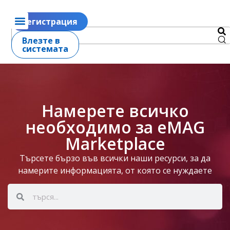
Регистрация
Влезте в
системата
Намерете всичко
необходимо за eMAG
Marketplace
Търсете бързо във всички наши ресурси, за да
намерите информацията, от която се нуждаете