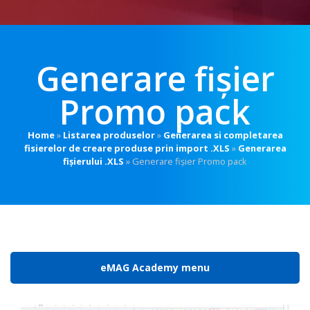
Generare fișier
Promo pack
Home
»
Listarea produselor
»
Generarea si completarea
fisierelor de creare produse prin import .XLS
»
Generarea
fișierului .XLS
»
Generare fișier Promo pack
eMAG Academy menu