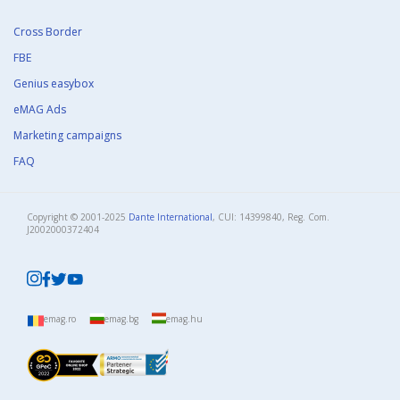
Cross Border
FBE
Genius easybox
eMAG Ads
Marketing campaigns
FAQ
Copyright © 2001-2025
Dante International
, CUI: 14399840, Reg. Com.
J2002000372404​
emag.ro
emag.bg
emag.hu