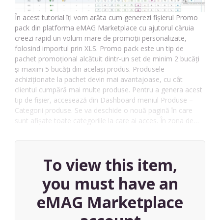
În acest tutorial îți vom arăta cum generezi fișierul Promo
pack din platforma eMAG Marketplace cu ajutorul căruia
creezi rapid un volum mare de promoții personalizate,
folosind importul prin XLS. Promo pack este un tip de
pachet promoțional alcătuit dintr-un set de minim 2 bucăți
și maxim 5 bucăți din același produs. Produsele
achiziționate la pachet devin mai avantajoase, cu cât
clientul cumpără mai multe produse. Pentru a genera acest
tip de fișier, accesează din Dashboard meniul Produse –
Categorii produse. Se va deschide o nouă pagină în care
sunt afișate toate categoriile la care ai acces. În zona de…
To view this item,
you must have an
eMAG Marketplace