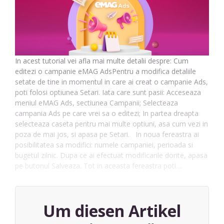
In acest tutorial vei afla mai multe detalii despre: Cum
editezi o campanie eMAG AdsPentru a modifica detaliile
setate de tine in momentul in care ai creat o campanie Ads,
poti folosi optiunea Setari. Iata care sunt pasii: Acceseaza
meniul eMAG Ads, sectiunea Campanii; Selecteaza
campania Ads pe care vrei sa o editezi; In partea dreapta
selecteaza caseta pentru mai multe optiuni, asa cum vezi in
poza de mai jos, si apasa pe Setari. In noua fereastra ai
posibilitatea sa modifici: numele campaniei, perioada si
bugetul zilnic. Dupa ce ai efectuat modificarile dorite, apasa
pe butonul Salveaza. Tot in aceasta fereastra poti…
Um diesen Artikel