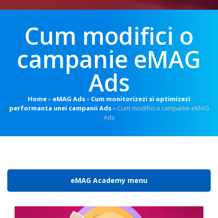
Cum modifici o
campanie eMAG
Ads
Home
»
eMAG Ads
»
Cum monitorizezi si optimizezi
performanta unei campanii Ads
»
Cum modifici o campanie eMAG
Ads
eMAG Academy menu