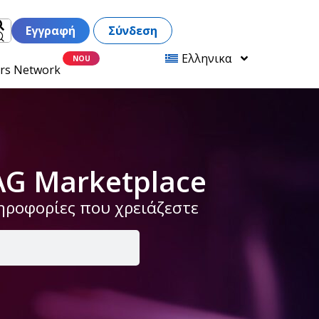
Εγγραφή
Σύνδεση
Ελληνικα
ers Network
AG Marketplace
ληροφορίες που χρειάζεστε