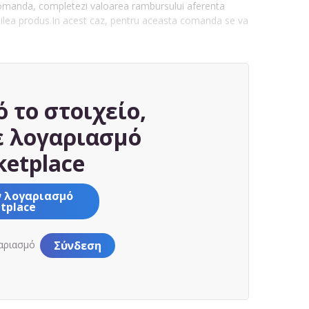
comanda, completezi valoarea rambursului aferenta
 doilea produs.In acest caz, pentru aceasta comanda se va
ό το στοιχείο,
ε λογαριασμό
etplace
ν λογαριασμό
tplace
γαριασμό
Σύνδεση