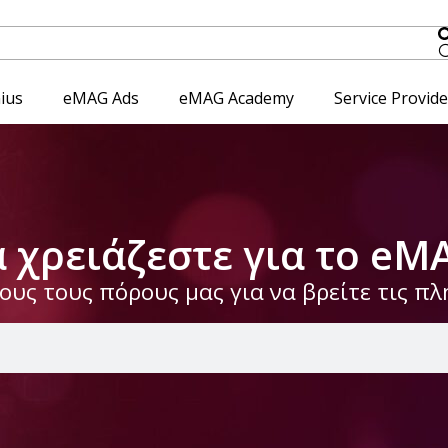
ius
eMAG Ads
eMAG Academy
Service Provid
α χρειάζεστε για το eM
υς τους πόρους μας για να βρείτε τις π