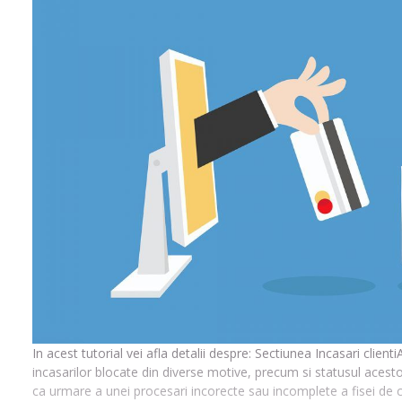
In acest tutorial vei afla detalii despre: Sectiunea Incasari clienti
incasarilor blocate din diverse motive, precum si statusul acestora
ca urmare a unei procesari incorecte sau incomplete a fisei d