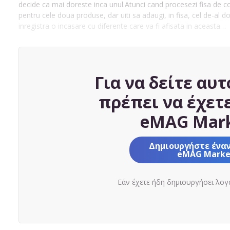
decide ca mai doreste inca unul.Atunci cand procesezi fisa de 
pentru cele doua produse, dar uiti sa adaugi, in fisa, cel de-al
inregistra o incasare cu diferente care va fi afisata in aceasta…
Για να δείτε αυτ
πρέπει να έχετ
eMAG Mark
Δημιουργήστε ένα
eMAG Marke
Εάν έχετε ήδη δημιουργήσει λο