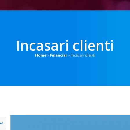
Incasari clienti
Home
»
Financiar
»
Incasari clienti