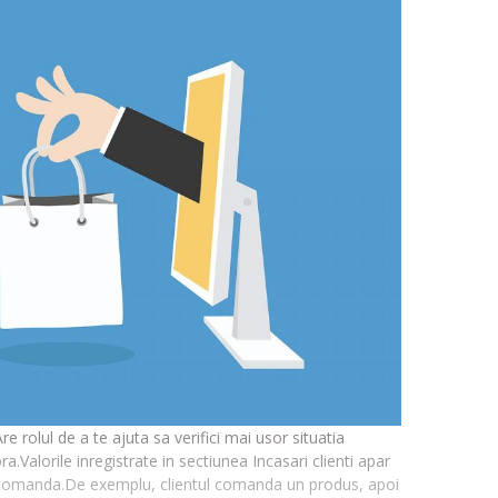
Are rolul de a te ajuta sa verifici mai usor situatia
.Valorile inregistrate in sectiunea Incasari clienti apar
e comanda.De exemplu, clientul comanda un produs, apoi