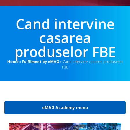
Cand intervine
casarea
produselor FBE
Home
»
Fulfilment by eMAG
»
Cand intervine casarea produselor
FBE
eMAG Academy menu