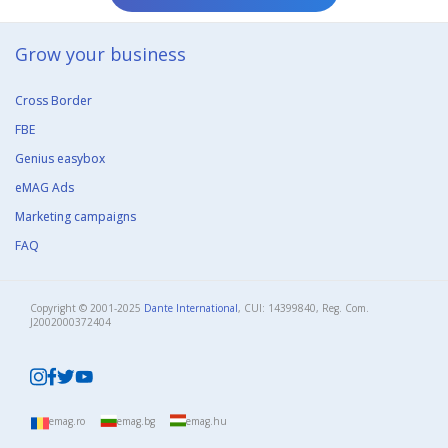
Grow your business​
Cross Border
FBE
Genius easybox
eMAG Ads
Marketing campaigns
FAQ
Copyright © 2001-2025
Dante International
, CUI: 14399840, Reg. Com.
J2002000372404​
emag.ro
emag.bg
emag.hu