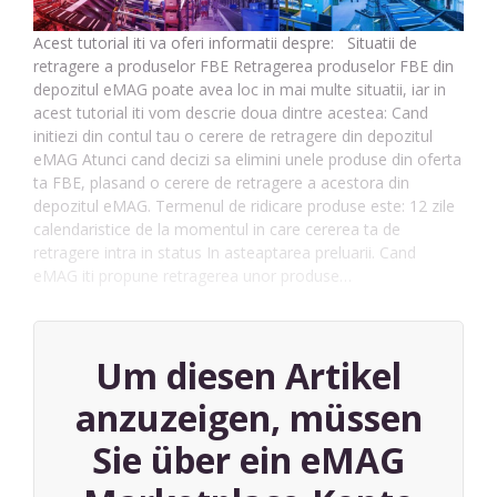
Acest tutorial iti va oferi informatii despre: Situatii de
retragere a produselor FBE Retragerea produselor FBE din
depozitul eMAG poate avea loc in mai multe situatii, iar in
acest tutorial iti vom descrie doua dintre acestea: Cand
initiezi din contul tau o cerere de retragere din depozitul
eMAG Atunci cand decizi sa elimini unele produse din oferta
ta FBE, plasand o cerere de retragere a acestora din
depozitul eMAG. Termenul de ridicare produse este: 12 zile
calendaristice de la momentul in care cererea ta de
retragere intra in status In asteaptarea preluarii. Cand
eMAG iti propune retragerea unor produse…
Um diesen Artikel
anzuzeigen, müssen
Sie über ein eMAG