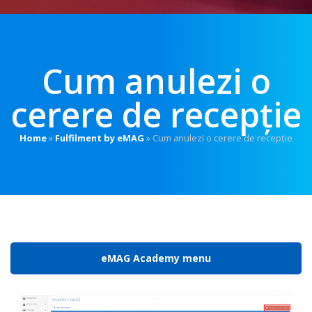
Cum anulezi o
cerere de recepție
Home
»
Fulfilment by eMAG
»
Cum anulezi o cerere de recepție
eMAG Academy menu