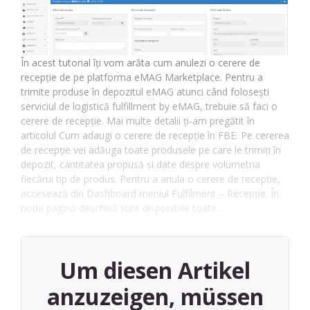
În acest tutorial îți vom arăta cum anulezi o cerere de
recepție de pe platforma eMAG Marketplace. Pentru a
trimite produse în depozitul eMAG atunci când folosești
serviciul de logistică fulfillment by eMAG, trebuie să faci o
cerere de recepție. Mai multe detalii ți-am pregătit în
articolul Cum adaugi o cerere de recepție în FBE. Pe cererea
de recepție vei adăuga toate produsele pe care le trimiți în
depozit, cantitatea propusă și date despre volumetria
fiecărui tip de produs. Pentru a anula o cerere de recepție,
accesează din Dashboard meniul Fulfilment – Recepție. În
noua pagină deschisă sunt disponibile toate…
Um diesen Artikel
anzuzeigen, müssen