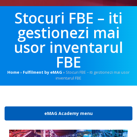
Stocuri FBE – iti
gestionezi mai
usor inventarul
FBE
Home
»
Fulfilment by eMAG
»
Stocuri FBE – iti gestionezi mai usor
inventarul FBE
eMAG Academy menu