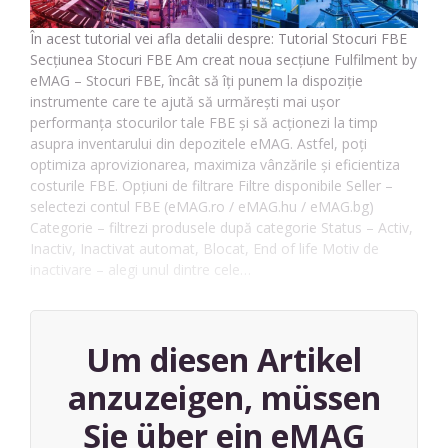
În acest tutorial vei afla detalii despre: Tutorial Stocuri FBE
Secțiunea Stocuri FBE Am creat noua secțiune Fulfilment by
eMAG – Stocuri FBE, încât să îți punem la dispoziție
instrumente care te ajută să urmărești mai ușor
performanța stocurilor tale FBE și să acționezi la timp
asupra inventarului din depozitele eMAG. Astfel, poți
optimiza aprovizionarea, maximiza vânzările și eficientiza
costurile FBE. Opțiuni de filtrare Filtre disponibile Seller –
selectezi contul FBE (eMAG.ro / eMAG.hu / eMAG.bg)
Categorie – filtrezi produsele după categorie Status – Activ,
Inactiv, Inactivat automat, Blocat, End of life Motiv de
inactivare – alegi unul dintre cele…
Um diesen Artikel
anzuzeigen, müssen
Sie über ein eMAG