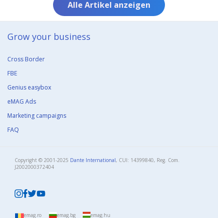
Alle Artikel anzeigen
Grow your business​
Cross Border
FBE
Genius easybox
eMAG Ads
Marketing campaigns
FAQ
Copyright © 2001-2025
Dante International
, CUI: 14399840, Reg. Com.
J2002000372404​
emag.ro
emag.bg
emag.hu