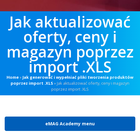
Jak aktualizować
oferty, ceny i
magazyn poprzez
import .XLS
Home
»
Jak generować i wypełniać pliki tworzenia produktów
poprzez import .XLS
»
Jak aktualizować oferty, ceny i magazyn
poprzez import .XLS
eMAG Academy menu