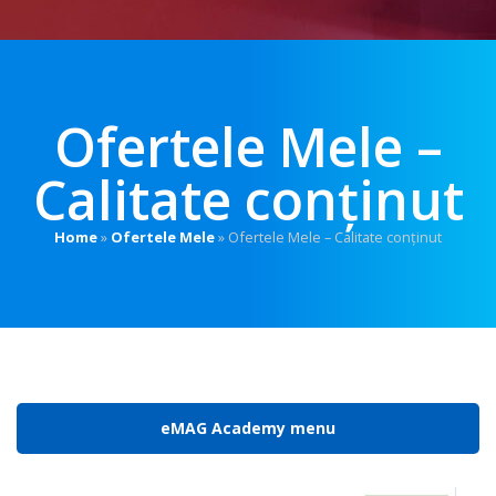
Ofertele Mele –
Calitate conținut
Home
»
Ofertele Mele
»
Ofertele Mele – Calitate conținut
eMAG Academy menu