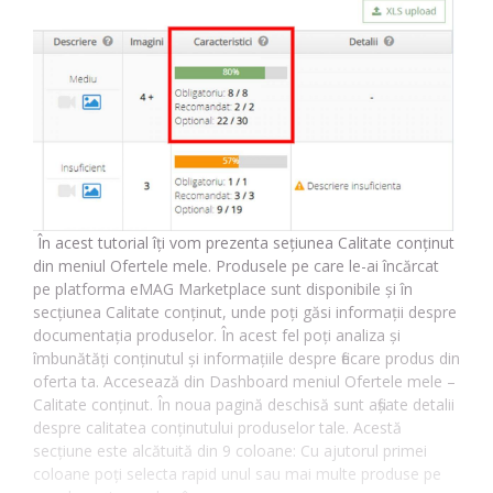
În acest tutorial îți vom prezenta sețiunea Calitate conținut
din meniul Ofertele mele. Produsele pe care le-ai încărcat
pe platforma eMAG Marketplace sunt disponibile și în
secțiunea Calitate conținut, unde poți găsi informații despre
documentația produselor. În acest fel poți analiza și
îmbunătăți conținutul și informațiile despre fiecare produs din
oferta ta. Accesează din Dashboard meniul Ofertele mele –
Calitate conținut. În noua pagină deschisă sunt afișate detalii
despre calitatea conținutului produselor tale. Acestă
secțiune este alcătuită din 9 coloane: Cu ajutorul primei
coloane poți selecta rapid unul sau mai multe produse pe