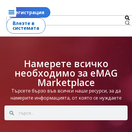
Регистрация
Влезте в
системата
Намерете всичко
необходимо за eMAG
Marketplace
Търсете бързо във всички наши ресурси, за да
намерите информацията, от която се нуждаете