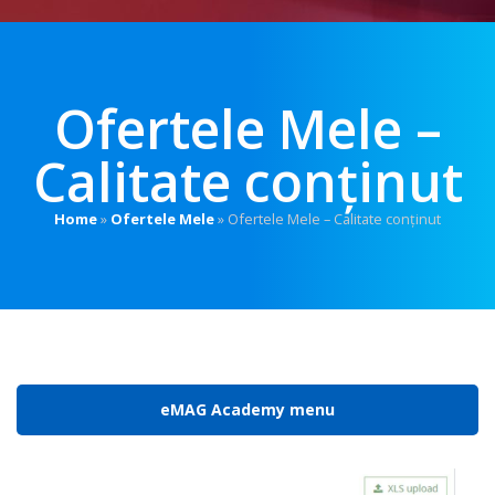
Ofertele Mele –
Calitate conținut
Home
»
Ofertele Mele
»
Ofertele Mele – Calitate conținut
eMAG Academy menu