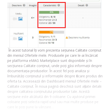
În acest tutorial îți vom prezenta sețiunea Calitate conținut
din meniul Ofertele mele. Produsele pe care le-ai încărcat
pe platforma eMAG Marketplace sunt disponibile și în
secțiunea Calitate conținut, unde poți găsi informații despre
documentația produselor. În acest fel poți analiza și
îmbunătăți conținutul și informațiile despre fiecare produs din
oferta ta. Accesează din Dashboard meniul Ofertele mele –
Calitate conținut. În noua pagină deschisă sunt afișate detalii
despre calitatea conținutului produselor tale. Acestă
secțiune este alcătuită din 9 coloane: Cu ajutorul primei
coloane poți selecta rapid unul sau mai multe produse pe
care le poți pune la vânzare…