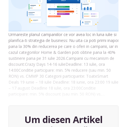
Urmareste planul campaniilor ce vor avea loc in luna iulie si
planifica-ti strategia de business: Nu uita ca poti primi inapoi
pana la 30% din reducerea pe care o oferi in campanii, iar in
cazul categoriilor Home & Garden poti obtine pana la 40%
sustinere pana pe 31 iulie 2026.Campanii cu mecanism de
discount:Crazy Days 14-16 iulieDeadline: 13 iulie, ora
14:00Conditie participare: min. 5% reducere (sau min. 50
RON) vs. CMMP 30 Categorii participante: ToateSmart
Deals 19 iunie – 18 iulie Deadline: 18 iunie, ora 23:00 19 iulie
– 17 august Deadline 18 iulie, ora 23:00Conditie
participare: min. 5% discount (sau min. 50 RON) vs.…
Um diesen Artikel