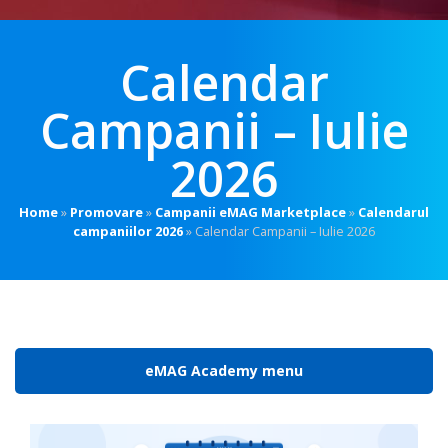
Calendar
Campanii – Iulie
2026
Home
»
Promovare
»
Campanii eMAG Marketplace
»
Calendarul
campaniilor 2026
»
Calendar Campanii – Iulie 2026
eMAG Academy menu