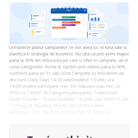
Urmareste planul campaniilor ce vor avea loc in luna iulie si
planifica-ti strategia de business: Nu uita ca poti primi inapoi
pana la 30% din reducerea pe care o oferi in campanii, iar in
cazul categoriilor Home & Garden poti obtine pana la 40%
sustinere pana pe 31 iulie 2026.Campanii cu mecanism de
discount:Crazy Days 14-16 iulieDeadline: 13 iulie, ora
14:00Conditie participare: min. 5% reducere (sau min. 50
RON) vs. CMMP 30 Categorii participante: ToateSmart
Deals 19 iunie – 18 iulie Deadline: 18 iunie, ora 23:00 19 iulie
– 17 august Deadline 18 iulie, ora 23:00Conditie
participare: min. 5% discount (sau min. 50 RON) vs.…