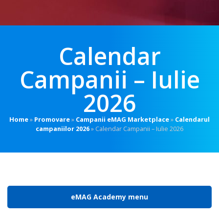
Calendar
Campanii – Iulie
2026
Home
»
Promovare
»
Campanii eMAG Marketplace
»
Calendarul
campaniilor 2026
»
Calendar Campanii – Iulie 2026
eMAG Academy menu