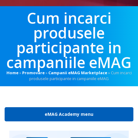
Cum incarci
produsele
participante in
campaniile eMAG
Home
»
Promovare
»
Campanii eMAG Marketplace
»
Cum incarci
produsele participante in campaniile eMAG
eMAG Academy menu