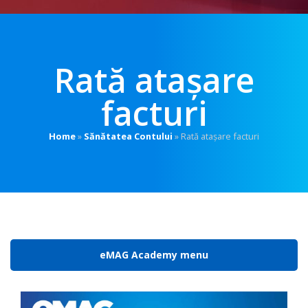
Rată atașare
facturi
Home
»
Sănătatea Contului
»
Rată atașare facturi
eMAG Academy menu