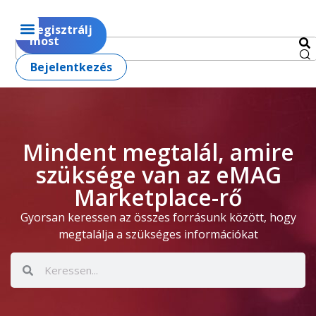
Regisztrálj
most
Bejelentkezés
Mindent megtalál, amire
szüksége van az eMAG
Marketplace-rő
Gyorsan keressen az összes forrásunk között, hogy
megtalálja a szükséges információkat