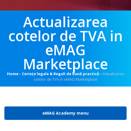
Actualizarea
cotelor de TVA in
eMAG
Marketplace
Home
»
Cerințe legale & Reguli de bună practică
»
Actualizarea
cotelor de TVA in eMAG Marketplace
eMAG Academy menu