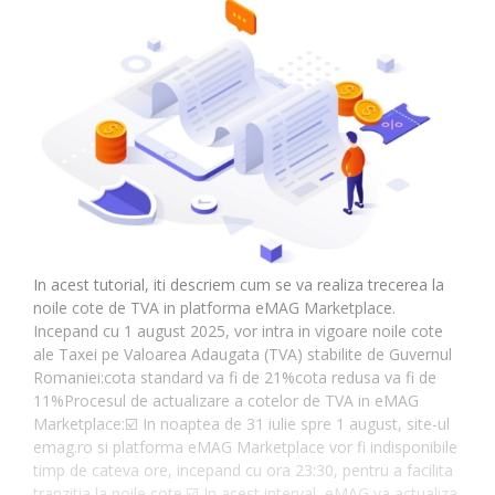
In acest tutorial, iti descriem cum se va realiza trecerea la
noile cote de TVA in platforma eMAG Marketplace.
Incepand cu 1 august 2025, vor intra in vigoare noile cote
ale Taxei pe Valoarea Adaugata (TVA) stabilite de Guvernul
Romaniei:cota standard va fi de 21%cota redusa va fi de
11%Procesul de actualizare a cotelor de TVA in eMAG
Marketplace:☑️ In noaptea de 31 iulie spre 1 august, site-ul
emag.ro si platforma eMAG Marketplace vor fi indisponibile
timp de cateva ore, incepand cu ora 23:30, pentru a facilita
tranzitia la noile cote.☑️ In acest interval, eMAG va actualiza