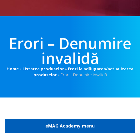
Erori – Denumire
invalidă
Home
»
Listarea produselor
»
Erori la adăugarea/actualizarea
produselor
»
Erori – Denumire invalidă
eMAG Academy menu