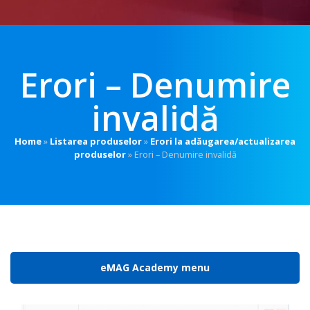
Erori – Denumire
invalidă
Home
»
Listarea produselor
»
Erori la adăugarea/actualizarea
produselor
»
Erori – Denumire invalidă
eMAG Academy menu